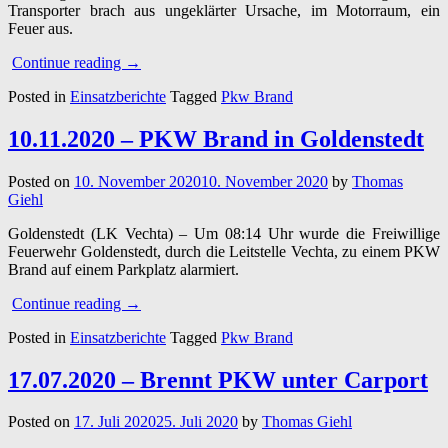
Transporter brach aus ungeklärter Ursache, im Motorraum, ein
Feuer aus.
“04.01.2021
Continue reading
→
–
Posted in
Einsatzberichte
Tagged
Pkw Brand
PKW
Brand
in
10.11.2020 – PKW Brand in Goldenstedt
Neuvrees”
Posted on
10. November 2020
10. November 2020
by
Thomas
Giehl
Goldenstedt (LK Vechta) – Um 08:14 Uhr wurde die Freiwillige
Feuerwehr Goldenstedt, durch die Leitstelle Vechta, zu einem PKW
Brand auf einem Parkplatz alarmiert.
“10.11.2020
Continue reading
→
–
Posted in
Einsatzberichte
Tagged
Pkw Brand
PKW
Brand
in
17.07.2020 – Brennt PKW unter Carport
Goldenstedt”
Posted on
17. Juli 2020
25. Juli 2020
by
Thomas Giehl