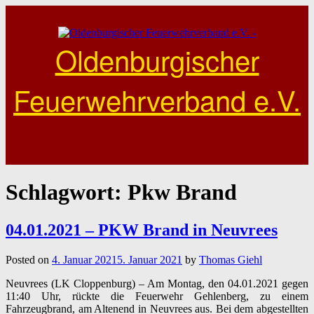
Skip
to
content
Oldenburgischer
Feuerwehrverband e.V.
Schlagwort:
Pkw Brand
04.01.2021 – PKW Brand in Neuvrees
Posted on
4. Januar 2021
5. Januar 2021
by
Thomas Giehl
Neuvrees (LK Cloppenburg) – Am Montag, den 04.01.2021 gegen
11:40 Uhr, rückte die Feuerwehr Gehlenberg, zu einem
Fahrzeugbrand, am Altenend in Neuvrees aus. Bei dem abgestellten