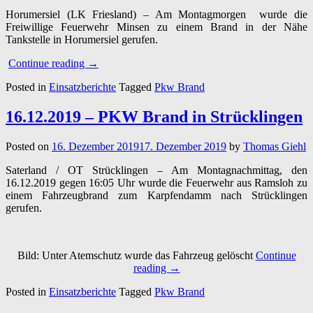
Horumersiel (LK Friesland) – Am Montagmorgen wurde die
Freiwillige Feuerwehr Minsen zu einem Brand in der Nähe
Tankstelle in Horumersiel gerufen.
“18.05.2020
Continue reading
→
–
Posted in
Einsatzberichte
Tagged
Pkw Brand
Pkw-
Brand
in
16.12.2019 – PKW Brand in Strücklingen
Horumersiel”
Posted on
16. Dezember 2019
17. Dezember 2019
by
Thomas Giehl
Saterland / OT Strücklingen – Am Montagnachmittag, den
16.12.2019 gegen 16:05 Uhr wurde die Feuerwehr aus Ramsloh zu
einem Fahrzeugbrand zum Karpfendamm nach Strücklingen
gerufen.
Bild: Unter Atemschutz wurde das Fahrzeug gelöscht
Continue
“16.12.2019
reading
→
–
Posted in
Einsatzberichte
Tagged
Pkw Brand
PKW
Brand