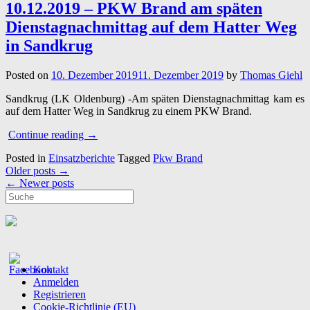
in
10.12.2019 – PKW Brand am späten
Strücklingen”
Dienstagnachmittag auf dem Hatter Weg
in Sandkrug
Posted on
10. Dezember 2019
11. Dezember 2019
by
Thomas Giehl
Sandkrug (LK Oldenburg) -Am späten Dienstagnachmittag kam es
auf dem Hatter Weg in Sandkrug zu einem PKW Brand.
“10.12.2019
Continue reading
→
–
Posted in
Einsatzberichte
Tagged
Pkw Brand
PKW
Posts
Older posts
→
Brand
navigation
←
Newer posts
am
späten
Dienstagnachmittag
auf
dem
Hatter
Weg
Kontakt
in
Anmelden
Sandkrug”
Registrieren
Cookie-Richtlinie (EU)