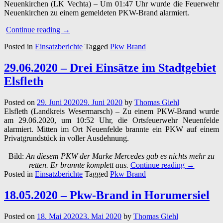
Neuenkirchen (LK Vechta) – Um 01:47 Uhr wurde die Feuerwehr
Neuenkirchen zu einem gemeldeten PKW-Brand alarmiert.
“17.07.2020
Continue reading
→
–
Posted in
Einsatzberichte
Tagged
Pkw Brand
Brennt
PKW
unter
29.06.2020 – Drei Einsätze im Stadtgebiet
Carport”
Elsfleth
Posted on
29. Juni 2020
29. Juni 2020
by
Thomas Giehl
Elsfleth (Landkreis Wesermarsch) – Zu einem PKW-Brand wurde
am 29.06.2020, um 10:52 Uhr, die Ortsfeuerwehr Neuenfelde
alarmiert. Mitten im Ort Neuenfelde brannte ein PKW auf einem
Privatgrundstück in voller Ausdehnung.
Bild:
An diesem PKW der Marke Mercedes gab es nichts mehr zu
“29.06.202
retten. Er brannte komplett aus.
Continue reading
→
–
Posted in
Einsatzberichte
Tagged
Pkw Brand
Drei
Einsätze
18.05.2020 – Pkw-Brand in Horumersiel
im
Stadtgebiet
Posted on
18. Mai 2020
23. Mai 2020
by
Thomas Giehl
Elsfleth”