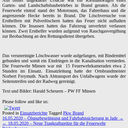
Aus bisher ungeklärter Ursache war ein Kleinlastwagen eines
Garten- und Landschaftsbaubetriebes in Brand geraten. Als die
Feuerwehr eintraf stand der Motorraum, das Fahrerhaus und die
angrenzende Hecke bereits in Brand. Die Löschversuche von
Ersthelfern mit Pulverlöschern hatten das Feuer nicht aufhalten
können. Die Insassen hatten das Fahrzeug unverletzt verlassen
können. Zwei Ersthelfer wurden aufgrund von Rauchgasvergiftung
zur Beobachtung an den Rettungsdienst übergeben.
Das verunreinigte Löschwasser wurde aufgefangen, mit Bindemittel
gebunden und somit ein Eindringen in die Kanalisation vermieden.
Die Feuerwehr Minsen war mit 15 Feuerwehrkameraden etwa 2
Stunden im Einsatz. Einsatzleitung hatte der Ortsbrandmeister
Norbert Freymuth. Nach Abtransport des Unfallwagens wurde der
Seitenstreifen und der Radweg gereinigt.
Text und Bilder: Harald Scheuern – PW FF Minsen
Please follow and like us:
Posted in
Einsatzberichte
Tagged
Pkw Brand
Post
16.05.2020 – Ölspurbeseitigung und Fahrbahnsicherung in Jade
→
navigation
←
18.05.2020 – Neue Tragkraftspritze für die Feuerwehr