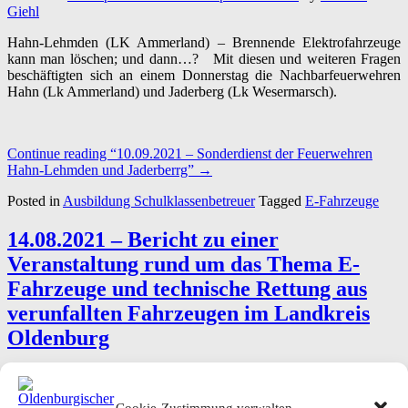
Giehl
Hahn-Lehmden (LK Ammerland) – Brennende Elektrofahrzeuge
kann man löschen; und dann…? Mit diesen und weiteren Fragen
beschäftigten sich an einem Donnerstag die Nachbarfeuerwehren
Hahn (Lk Ammerland) und Jaderberg (Lk Wesermarsch).
Continue reading
“10.09.2021 – Sonderdienst der Feuerwehren
Hahn-Lehmden und Jaderberrg”
→
Posted in
Ausbildung Schulklassenbetreuer
Tagged
E-Fahrzeuge
14.08.2021 – Bericht zu einer
Veranstaltung rund um das Thema E-
Fahrzeuge und technische Rettung aus
verunfallten Fahrzeugen im Landkreis
Oldenburg
Posted on
14. August 2021
21. August 2021
by
Thomas Giehl
Hatten (LK Oldenburg) – Vergangenen Samstag stellte die Firma
Cookie-Zustimmung verwalten