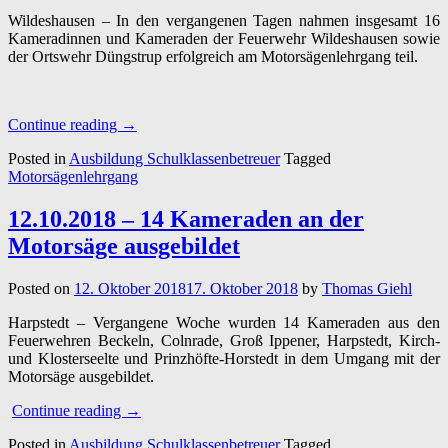
Wildeshausen – In den vergangenen Tagen nahmen insgesamt 16
Kameradinnen und Kameraden der Feuerwehr
Wildeshausen
sowie
der Ortswehr Düngstrup erfolgreich am Motorsägenlehrgang teil.
“18.02.2019
Continue reading
→
–
Posted in
Ausbildung Schulklassenbetreuer
Tagged
Motorsägenlehrgang
Motorsägenlehrgang
–
FW
Wildeshausen/Düngstrup”
12.10.2018 – 14 Kameraden an der
Motorsäge ausgebildet
Posted on
12. Oktober 2018
17. Oktober 2018
by
Thomas Giehl
Harpstedt – Vergangene Woche wurden 14 Kameraden aus den
Feuerwehren Beckeln, Colnrade, Groß Ippener, Harpstedt, Kirch-
und Klosterseelte und Prinzhöfte-Horstedt in dem Umgang mit der
Motorsäge ausgebildet.
“12.10.2018
Continue reading
→
–
Posted in
Ausbildung Schulklassenbetreuer
Tagged
14