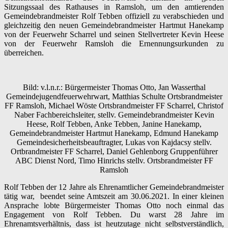
Sitzungssaal des Rathauses in Ramsloh, um den amtierenden
Gemeindebrandmeister Rolf Tebben offiziell zu verabschieden und
gleichzeitig den neuen Gemeindebrandmeister Hartmut Hanekamp
von der Feuerwehr Scharrel und seinen Stellvertreter Kevin Heese
von der Feuerwehr Ramsloh die Ernennungsurkunden zu
überreichen.
Bild: v.l.n.r.: Bürgermeister Thomas Otto, Jan Wasserthal
Gemeindejugendfeuerwehrwart, Matthias Schulte Ortsbrandmeister
FF Ramsloh, Michael Wöste Ortsbrandmeister FF Scharrel, Christof
Naber Fachbereichsleiter, stellv. Gemeindebrandmeister Kevin
Heese, Rolf Tebben, Anke Tebben, Janine Hanekamp,
Gemeindebrandmeister Hartmut Hanekamp, Edmund Hanekamp
Gemeindesicherheitsbeauftragter, Lukas von Kajdacsy stellv.
Ortbrandmeister FF Scharrel, Daniel Gehlenborg Gruppenführer
ABC Dienst Nord, Timo Hinrichs stellv. Ortsbrandmeister FF
Ramsloh
Rolf Tebben der 12 Jahre als Ehrenamtlicher Gemeindebrandmeister
tätig war, beendet seine Amtszeit am 30.06.2021. In einer kleinen
Ansprache lobte Bürgermeister Thomas Otto noch einmal das
Engagement von Rolf Tebben. Du warst 28 Jahre im
Ehrenamtsverhältnis, dass ist heutzutage nicht selbstverständlich,