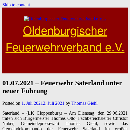
Skip to content
Oldenburgischer
Feuerwehrverband e.V.
01.07.2021 – Feuerwehr Saterland unter
neuer Führung
Posted on
1. Juli 2021
2. Juli 2021
by
Thomas Giehl
Saterland – (LK Cloppenburg) – Am Dienstag, den 29.06.2021
trafen sich Bürgermeister Thomas Otto, Fachbereichsleiter Christof
Naber, Gemeindepressewart Thomas Giehl, sowie das
Gemeindekommando der Feuerwehr Saterland im großen