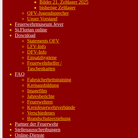
Bilder 21. Zeltlager 2025
bisherige Zeltlager
OFV-Jugendsprecher
Unser Vorstand
Feuerwehrmuseum Jever
St.Florian online
Download
Statements OFV
LFV-Info
DFV-Info
Einsatzhygiene
Feuerwehrhelfer /
Taschenkarten
FAQ
Fahrsicherheitstraining
Kreisausbildung
Imagefilm
Jahresberichte
Feuerwehren
Kreisfeuerwehrverbände
Verschiedenes
Brandschutzerziehung
Partner der Feuerwehr
Stellenausschreibungen
Online-Dienste