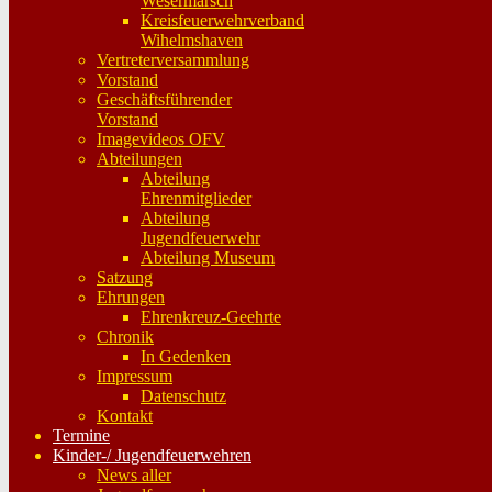
Wesermarsch
Kreisfeuerwehrverband
Wihelmshaven
Vertreterversammlung
Vorstand
Geschäftsführender
Vorstand
Imagevideos OFV
Abteilungen
Abteilung
Ehrenmitglieder
Abteilung
Jugendfeuerwehr
Abteilung Museum
Satzung
Ehrungen
Ehrenkreuz-Geehrte
Chronik
In Gedenken
Impressum
Datenschutz
Kontakt
Termine
Kinder-/ Jugendfeuerwehren
News aller