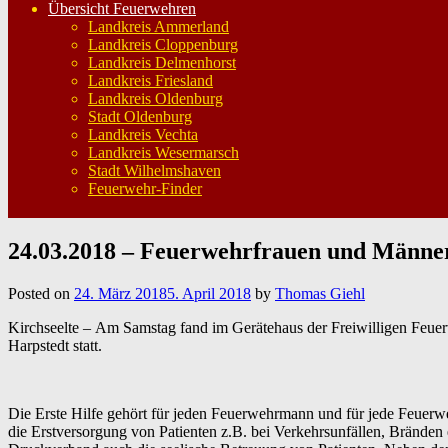
Übersicht Feuerwehren
Landkreis Ammerland
Landkreis Cloppenburg
Landkreis Delmenhorst
Landkreis Friesland
Landkreis Oldenburg
Stadt Oldenburg
Landkreis Vechta
Landkreis Wesermarsch
Stadt Wilhelmshaven
Feuerwehr-Finder
24.03.2018 – Feuerwehrfrauen und Männer b
Posted on
24. März 2018
5. April 2018
by
Thomas Giehl
Kirchseelte – Am Samstag fand im Gerätehaus der Freiwilligen Feue
Harpstedt statt.
Die Erste Hilfe gehört für jeden Feuerwehrmann und für jede Feuerwe
die Erstversorgung von Patienten z.B. bei Verkehrsunfällen, Brände