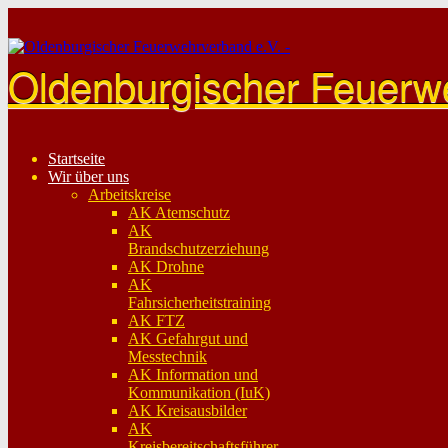
Skip
to
content
Oldenburgischer Feuerw
Startseite
Wir über uns
Arbeitskreise
AK Atemschutz
AK
Brandschutzerziehung
AK Drohne
AK
Fahrsicherheitstraining
AK FTZ
AK Gefahrgut und
Messtechnik
AK Information und
Kommunikation (IuK)
AK Kreisausbilder
AK
Kreisbereitschaftsführer