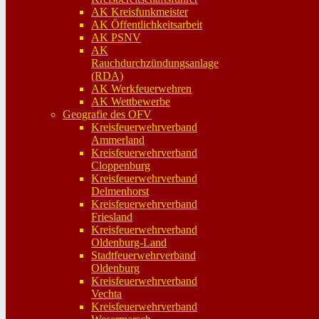
AK Kreisfunkmeister
AK Öffentlichkeitsarbeit
AK PSNV
AK
Rauchdurchzündungsanlage
(RDA)
AK Werkfeuerwehren
AK Wettbewerbe
Geografie des OFV
Kreisfeuerwehrverband
Ammerland
Kreisfeuerwehrverband
Cloppenburg
Kreisfeuerwehrverband
Delmenhorst
Kreisfeuerwehrverband
Friesland
Kreisfeuerwehrverband
Oldenburg-Land
Stadtfeuerwehrverband
Oldenburg
Kreisfeuerwehrverband
Vechta
Kreisfeuerwehrverband