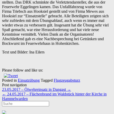
stellten. Das DRK schminkte die Verletztendarsteller, die aus der
Feuerwehr Eggelingen kamen. Das Unfallfahrzeug wurde von
Firma Triebsch aus Hooksiel gestellt und von Firma Mewes aus
Hooksiel zur “Einsatzstelle” gebracht. Alle Beteiligten zeigten sich
sehr zufrieden mit dem Übungsablauf, auch wenn es immer mal
wieder etwas zu verbessern gilt. Insgesamt hat die Übung sehr viel
Spaß gemacht, war eine Herausforderung und hat viele neue
Kenntnisse vermittelt. Vielen Dank an die Organisatoren!
Abschließend gab es eine Nachbesprechung bei Getränken und
Bockwurst im Feuerwehrhaus in Hohenkirchen.
Text und Bilder: Ina Eilers
Please follow and like us:
Posted in
Einsatzübung
Tagged
Flugzeugabsturz
Post navigation
23.05.2017 – Ölwehreinsatz in Dangast
→
←
24.05.2017 – Flächenbrand im Waldstück hinter der Kirche in
Hammelwarden