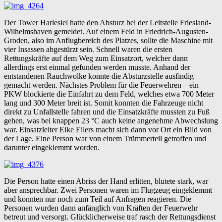
Der Tower Harlesiel hatte den Absturz bei der Leitstelle Friesland-
Wilhelmshaven gemeldet. Auf einem Feld in Friedrich-Augusten-
Groden, also im Anflugbereich des Platzes, sollte die Maschine mit
vier Insassen abgestürzt sein. Schnell waren die ersten
Rettungskräfte auf dem Weg zum Einsatzort, welcher dann
allerdings erst einmal gefunden werden musste. Anhand der
entstandenen Rauchwolke konnte die Absturzstelle ausfindig
gemacht werden. Nächstes Problem für die Feuerwehren – ein
PKW blockierte die Einfahrt zu dem Feld, welches etwa 700 Meter
lang und 300 Meter breit ist. Somit konnten die Fahrzeuge nicht
direkt zu Unfallstelle fahren und die Einsatzkräfte mussten zu Fuß
gehen, was bei knappen 23 °C auch keine angenehme Abwechslung
war. Einsatzleiter Eike Eilers macht sich dann vor Ort ein Bild von
der Lage. Eine Person war von einem Trümmerteil getroffen und
darunter eingeklemmt worden.
Die Person hatte einen Abriss der Hand erlitten, blutete stark, war
aber ansprechbar. Zwei Personen waren im Flugzeug eingeklemmt
und konnten nur noch zum Teil auf Anfragen reagieren. Die
Personen wurden dann anfänglich von Kräften der Feuerwehr
betreut und versorgt. Glücklicherweise traf rasch der Rettungsdienst