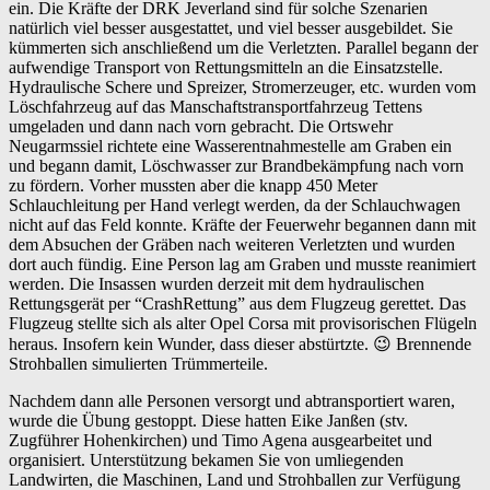
ein. Die Kräfte der DRK Jeverland sind für solche Szenarien
natürlich viel besser ausgestattet, und viel besser ausgebildet. Sie
kümmerten sich anschließend um die Verletzten. Parallel begann der
aufwendige Transport von Rettungsmitteln an die Einsatzstelle.
Hydraulische Schere und Spreizer, Stromerzeuger, etc. wurden vom
Löschfahrzeug auf das Manschaftstransportfahrzeug Tettens
umgeladen und dann nach vorn gebracht. Die Ortswehr
Neugarmssiel richtete eine Wasserentnahmestelle am Graben ein
und begann damit, Löschwasser zur Brandbekämpfung nach vorn
zu fördern. Vorher mussten aber die knapp 450 Meter
Schlauchleitung per Hand verlegt werden, da der Schlauchwagen
nicht auf das Feld konnte. Kräfte der Feuerwehr begannen dann mit
dem Absuchen der Gräben nach weiteren Verletzten und wurden
dort auch fündig. Eine Person lag am Graben und musste reanimiert
werden. Die Insassen wurden derzeit mit dem hydraulischen
Rettungsgerät per “CrashRettung” aus dem Flugzeug gerettet. Das
Flugzeug stellte sich als alter Opel Corsa mit provisorischen Flügeln
heraus. Insofern kein Wunder, dass dieser abstürtzte. 😉 Brennende
Strohballen simulierten Trümmerteile.
Nachdem dann alle Personen versorgt und abtransportiert waren,
wurde die Übung gestoppt. Diese hatten Eike Janßen (stv.
Zugführer
Hohenkirchen
) und Timo Agena ausgearbeitet und
organisiert. Unterstützung bekamen Sie von umliegenden
Landwirten, die Maschinen, Land und Strohballen zur Verfügung