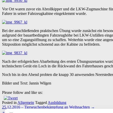
Vor Ort waren zuvor ein Abrollkipper und die LKW-Zugmaschine für 
Fahrer in seiner Fahrzeugkabine eingeklemmt wurde.
Bei der anschließenden praktischen Übung wurde zunächst ein beson
aufgrund der bauartbedingten Fahrzeughöhe bei LKW-Unfällen eingese
um so eine Zugangsöffnung zu schaffen. Weiterhin wurde eine angeno
Sitzposition möglichst schonend aus der Kabine zu befördern.
Nach der erfolgreichen Abarbeitung des ersten Übungsszenarios wurd
technischem Gerät ein Loch in die Rückwand des Fahrerhauses geschn
Noch bis in den Abend probten die knapp 30 anwesenden Neerstedter
Bilder und Text: Jannis Wilgen
Please follow and like us:
Posted in
Allgemein
Tagged
Ausbildung
Post
25.12.2016 – Tierseuchenbekämpfung an Weihnachten
→
navigation
←
28.12.2016 – Feuerwehr Hude löscht brennendes Fahrrad am Bah