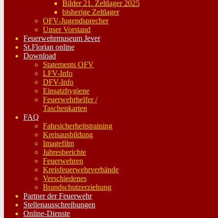
Bilder 21. Zeltlager 2025
bisherige Zeltlager
OFV-Jugendsprecher
Unser Vorstand
Feuerwehrmuseum Jever
St.Florian online
Download
Statements OFV
LFV-Info
DFV-Info
Einsatzhygiene
Feuerwehrhelfer /
Taschenkarten
FAQ
Fahrsicherheitstraining
Kreisausbildung
Imagefilm
Jahresberichte
Feuerwehren
Kreisfeuerwehrverbände
Verschiedenes
Brandschutzerziehung
Partner der Feuerwehr
Stellenausschreibungen
Online-Dienste