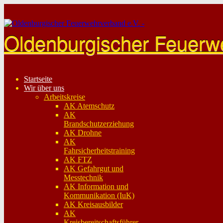
Skip
to
content
Oldenburgischer Feuerw
Startseite
Wir über uns
Arbeitskreise
AK Atemschutz
AK
Brandschutzerziehung
AK Drohne
AK
Fahrsicherheitstraining
AK FTZ
AK Gefahrgut und
Messtechnik
AK Information und
Kommunikation (IuK)
AK Kreisausbilder
AK
Kreisbereitschaftsführer