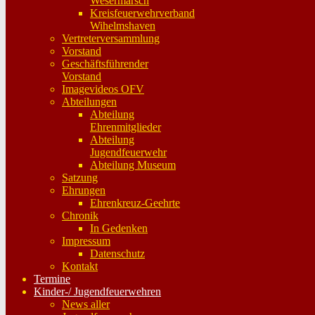
Wesermarsch
Kreisfeuerwehrverband
Wihelmshaven
Vertreterversammlung
Vorstand
Geschäftsführender
Vorstand
Imagevideos OFV
Abteilungen
Abteilung
Ehrenmitglieder
Abteilung
Jugendfeuerwehr
Abteilung Museum
Satzung
Ehrungen
Ehrenkreuz-Geehrte
Chronik
In Gedenken
Impressum
Datenschutz
Kontakt
Termine
Kinder-/ Jugendfeuerwehren
News aller