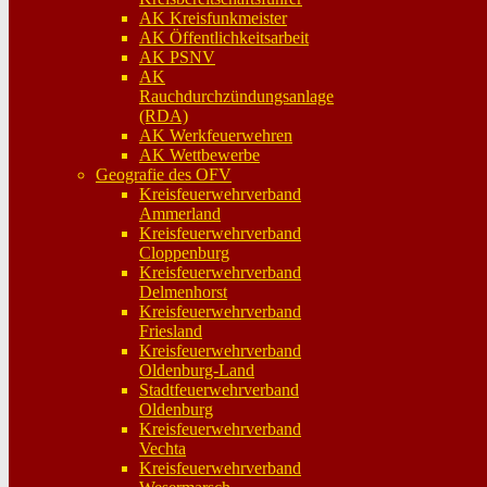
AK Kreisfunkmeister
AK Öffentlichkeitsarbeit
AK PSNV
AK
Rauchdurchzündungsanlage
(RDA)
AK Werkfeuerwehren
AK Wettbewerbe
Geografie des OFV
Kreisfeuerwehrverband
Ammerland
Kreisfeuerwehrverband
Cloppenburg
Kreisfeuerwehrverband
Delmenhorst
Kreisfeuerwehrverband
Friesland
Kreisfeuerwehrverband
Oldenburg-Land
Stadtfeuerwehrverband
Oldenburg
Kreisfeuerwehrverband
Vechta
Kreisfeuerwehrverband