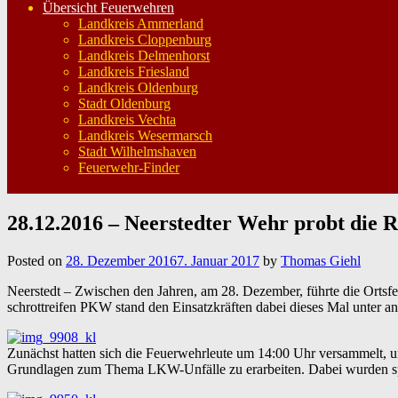
Übersicht Feuerwehren
Landkreis Ammerland
Landkreis Cloppenburg
Landkreis Delmenhorst
Landkreis Friesland
Landkreis Oldenburg
Stadt Oldenburg
Landkreis Vechta
Landkreis Wesermarsch
Stadt Wilhelmshaven
Feuerwehr-Finder
28.12.2016 – Neerstedter Wehr probt die
Posted on
28. Dezember 2016
7. Januar 2017
by
Thomas Giehl
Neerstedt – Zwischen den Jahren, am 28. Dezember, führte die Ortsf
schrottreifen PKW stand den Einsatzkräften dabei dieses Mal unter 
Zunächst hatten sich die Feuerwehrleute um 14:00 Uhr versammelt, u
Grundlagen zum Thema LKW-Unfälle zu erarbeiten. Dabei wurden spe