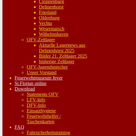
Cloppenburg
Delmenhorst
Friesland
Oldenburg
Vechta
Wesermarsch
Wilhelmshaven
OFV-Zeltlager
Aktuelle Lagernews aus
Delmenhorst 2025
Bilder 21. Zeltlager 2025
bisherige Zeltlager
OFV-Jugendsprecher
Unser Vorstand
Feuerwehrmuseum Jever
St.Florian online
Download
Statements OFV
LFV-Info
DFV-Info
Einsatzhygiene
Feuerwehrhelfer /
Taschenkarten
FAQ
Fahrsicherheitstraining