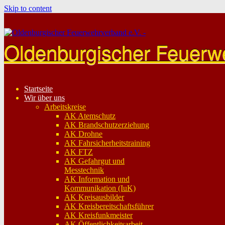
Skip to content
Oldenburgischer Feuerw
Startseite
Wir über uns
Arbeitskreise
AK Atemschutz
AK Brandschutzerziehung
AK Drohne
AK Fahrsicherheitstraining
AK FTZ
AK Gefahrgut und
Messtechnik
AK Information und
Kommunikation (IuK)
AK Kreisausbilder
AK Kreisbereitschaftsführer
AK Kreisfunkmeister
AK Öffentlichkeitsarbeit