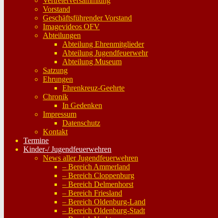
Vertreterversammlung
Vorstand
Geschäftsführender Vorstand
Imagevideos OFV
Abteilungen
Abteilung Ehrenmitglieder
Abteilung Jugendfeuerwehr
Abteilung Museum
Satzung
Ehrungen
Ehrenkreuz-Geehrte
Chronik
In Gedenken
Impressum
Datenschutz
Kontakt
Termine
Kinder-/ Jugendfeuerwehren
News aller Jugendfeuerwehren
– Bereich Ammerland
– Bereich Cloppenburg
– Bereich Delmenhorst
– Bereich Friesland
– Bereich Oldenburg-Land
– Bereich Oldenburg-Stadt