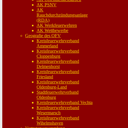
AK PSNV
AK
Rauchdurchzündungsanlage
(RDA)
AK Werkfeuerwehren
AK Wettbewerbe
Geografie des OFV
Kreisfeuerwehrverband
Ammerland
Kreisfeuerwehrverband
Cloppenburg
Kreisfeuerwehrverband
Delmenhorst
Kreisfeuerwehrverband
Friesland
Kreisfeuerwehrverband
Oldenburg-Land
Stadtfeuerwehrverband
Oldenburg
Kreisfeuerwehrverband Vechta
Kreisfeuerwehrverband
Wesermarsch
Kreisfeuerwehrverband
Wihelmshaven