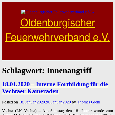
Skip
to
content
Oldenburgischer
Feuerwehrverband e.V.
Schlagwort:
Innenangriff
18.01.2020 – Interne Fortbildung für die
Vechtaer Kameraden
Posted on
18. Januar 2020
20. Januar 2020
by
Thomas Giehl
Vechta (LK Vechta) – Am Samstag den 18. Januar wurde zum