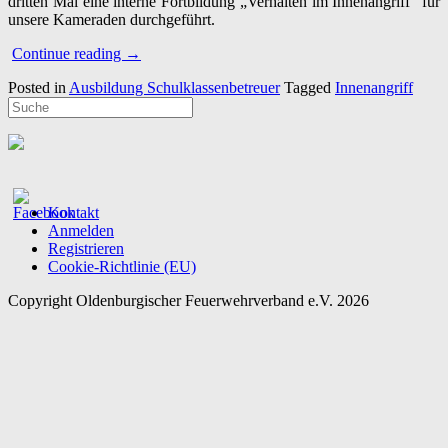
dritten Mal eine interne Fortbildung „Verhalten im Innenangriff“ für
unsere Kameraden durchgeführt.
“18.01.2020
Continue reading
→
–
Posted in
Ausbildung Schulklassenbetreuer
Tagged
Innenangriff
Interne
Fortbildung
für
die
Vechtaer
Kameraden”
Kontakt
Anmelden
Registrieren
Cookie-Richtlinie (EU)
Copyright Oldenburgischer Feuerwehrverband e.V. 2026