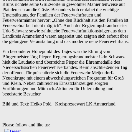
Bruns richtete seine Grußworte in gewohnter Manier teilweise auf
Plattdeutsch an die Gäste. Besonders hob er dabei die wichtige
Unterstützung der Familien der Feuerwehrfrauen und
Feuerwehrmänner hervor: „Ohne den Rückhalt aus den Familien ist
Feuerwehrarbeit nicht möglich“. Auch der Regierungsbrandmeister
Udo Schwarz sowie zahlreiche Feuerwehrfunktionsträger aus dem
Landkreis Ammerland waren angereist und zeigten sich erfreut über
die gelungene Veranstaltung und das moderne neue Feuerwehrhaus.
Ein besonderer Höhepunkt des Tages war die Ehrung von
Bürgermeister Jörg Pieper. Regierungsbrandmeister Udo Schwarz
hielt die Laudatio und überreichte Pieper die Ehrenmedaille des
Niedersächsischen Feuerwehrverbandes. Beim anschließenden Tag
der offenen Tür präsentierte sich die Feuerwehr Metjendorf-
Neuenkruge mit einem abwechslungsreichen Programm für Groß
und Klein. Neben zahlreichen Einsatzfahrzeugen sorgten
Vorführungen und Mitmach-Aktionen für Unterhaltung und
begeisterte Besucher.
Bild und Text: Heiko Pold Kreispressewart LK Ammerland
Please follow and like us: