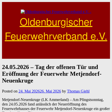
Skip
to
content
Oldenburgischer
Feuerwehrverband e.V.
24.05.2026 – Tag der offenen Tür und
Eröffnung der Feuerwehr Metjendorf-
Neuenkruge
Posted on
24. Mai 2026
26. Mai 2026
by
Thomas Giehl
Metjendorf-Neuenkruge (LK Ammerland) – Am Pfingstsonntag,
den 24.05.2026 fand anlässlich der Neueröffnung des
Feuerwehrhauses der Feuerwehr Metjendorf-Neuenkruge ein großer