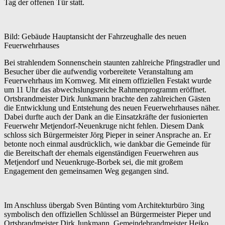
Tag der offenen Tür statt.
Bild: Gebäude Hauptansicht der Fahrzeughalle des neuen
Feuerwehrhauses
Bei strahlendem Sonnenschein staunten zahlreiche Pfingstradler und
Besucher über die aufwendig vorbereitete Veranstaltung am
Feuerwehrhaus im Kornweg. Mit einem offiziellen Festakt wurde
um 11 Uhr das abwechslungsreiche Rahmenprogramm eröffnet.
Ortsbrandmeister Dirk Junkmann brachte den zahlreichen Gästen
die Entwicklung und Entstehung des neuen Feuerwehrhauses näher.
Dabei durfte auch der Dank an die Einsatzkräfte der fusionierten
Feuerwehr Metjendorf-Neuenkruge nicht fehlen. Diesem Dank
schloss sich Bürgermeister Jörg Pieper in seiner Ansprache an. Er
betonte noch einmal ausdrücklich, wie dankbar die Gemeinde für
die Bereitschaft der ehemals eigenständigen Feuerwehren aus
Metjendorf und Neuenkruge-Borbek sei, die mit großem
Engagement den gemeinsamen Weg gegangen sind.
Im Anschluss übergab Sven Bünting vom Architekturbüro 3ing
symbolisch den offiziellen Schlüssel an Bürgermeister Pieper und
Ortsbrandmeister Dirk Junkmann. Gemeindebrandmeister Heiko