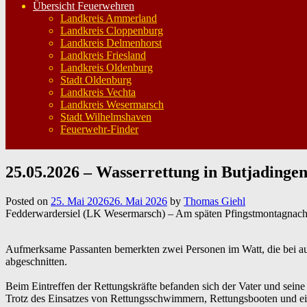
Übersicht Feuerwehren
Landkreis Ammerland
Landkreis Cloppenburg
Landkreis Delmenhorst
Landkreis Friesland
Landkreis Oldenburg
Stadt Oldenburg
Landkreis Vechta
Landkreis Wesermarsch
Stadt Wilhelmshaven
Feuerwehr-Finder
25.05.2026 – Wasserrettung in Butjadinge
Posted on
25. Mai 2026
26. Mai 2026
by
Thomas Giehl
Fedderwardersiel (LK Wesermarsch) – Am späten Pfingstmontagnachmit
Aufmerksame Passanten bemerkten zwei Personen im Watt, die bei a
abgeschnitten.
Beim Eintreffen der Rettungskräfte befanden sich der Vater und sein
Trotz des Einsatzes von Rettungsschwimmern, Rettungsbooten und eine