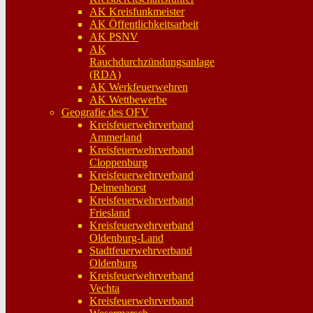
AK Kreisfunkmeister
AK Öffentlichkeitsarbeit
AK PSNV
AK
Rauchdurchzündungsanlage
(RDA)
AK Werkfeuerwehren
AK Wettbewerbe
Geografie des OFV
Kreisfeuerwehrverband
Ammerland
Kreisfeuerwehrverband
Cloppenburg
Kreisfeuerwehrverband
Delmenhorst
Kreisfeuerwehrverband
Friesland
Kreisfeuerwehrverband
Oldenburg-Land
Stadtfeuerwehrverband
Oldenburg
Kreisfeuerwehrverband
Vechta
Kreisfeuerwehrverband