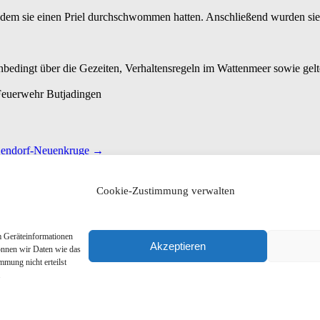
achdem sie einen Priel durchschwommen hatten. Anschließend wurden sie
bedingt über die Gezeiten, Verhaltensregeln im Wattenmeer sowie gelt
 Feuerwehr Butjadingen
tjendorf-Neuenkruge
→
Cookie-Zustimmung verwalten
m Geräteinformationen
Akzeptieren
önnen wir Daten wie das
mmung nicht erteilst
.