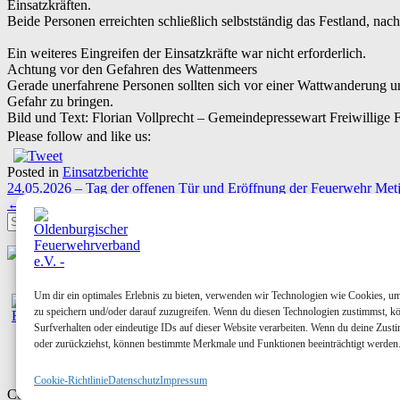
Einsatzkräften.
Beide Personen erreichten schließlich selbstständig das Festland, n
Ein weiteres Eingreifen der Einsatzkräfte war nicht erforderlich.
Achtung vor den Gefahren des Wattenmeers
Gerade unerfahrene Personen sollten sich vor einer Wattwanderung un
Gefahr zu bringen.
Bild und Text: Florian Vollprecht – Gemeindepressewart Freiwillige
Please follow and like us:
Posted in
Einsatzberichte
Post
24.05.2026 – Tag der offenen Tür und Eröffnung der Feuerwehr Me
navigation
←
25.05.2026 – Pfingstmontag ist Mühlentag
Um dir ein optimales Erlebnis zu bieten, verwenden wir Technologien wie Cookies, u
zu speichern und/oder darauf zuzugreifen. Wenn du diesen Technologien zustimmst, k
Kontakt
Surfverhalten oder eindeutige IDs auf dieser Website verarbeiten. Wenn du deine Zusti
Anmelden
oder zurückziehst, können bestimmte Merkmale und Funktionen beeinträchtigt werden
Registrieren
Cookie-Richtlinie (EU)
Cookie-Richtlinie
Datenschutz
Impressum
Copyright Oldenburgischer Feuerwehrverband e.V. 2026