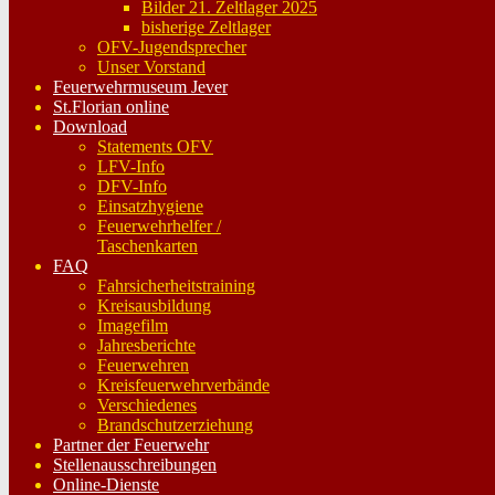
Bilder 21. Zeltlager 2025
bisherige Zeltlager
OFV-Jugendsprecher
Unser Vorstand
Feuerwehrmuseum Jever
St.Florian online
Download
Statements OFV
LFV-Info
DFV-Info
Einsatzhygiene
Feuerwehrhelfer /
Taschenkarten
FAQ
Fahrsicherheitstraining
Kreisausbildung
Imagefilm
Jahresberichte
Feuerwehren
Kreisfeuerwehrverbände
Verschiedenes
Brandschutzerziehung
Partner der Feuerwehr
Stellenausschreibungen
Online-Dienste