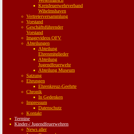
Wesermarsch
Kreisfeuerwehrverband
Wihelmshaven
Vertreterversammlung
Vorstand
Geschäftsführender
Vorstand
Imagevideos OFV
Abteilungen
Abteilung
Ehrenmitglieder
Abteilung
Jugendfeuerwehr
Abteilung Museum
Satzung
Ehrungen
Ehrenkreuz-Geehrte
Chronik
In Gedenken
Impressum
Datenschutz
Kontakt
Termine
Kinder-/ Jugendfeuerwehren
News aller