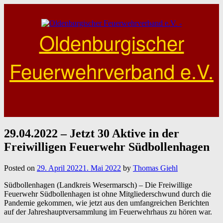
Skip
to
content
Oldenburgischer
Feuerwehrverband e.V.
29.04.2022 – Jetzt 30 Aktive in der
Freiwilligen Feuerwehr Südbollenhagen
Posted on
29. April 2022
1. Mai 2022
by
Thomas Giehl
Südbollenhagen (Landkreis Wesermarsch) – Die Freiwillige
Feuerwehr Südbollenhagen ist ohne Mitgliederschwund durch die
Pandemie gekommen, wie jetzt aus den umfangreichen Berichten
auf der Jahreshauptversammlung im Feuerwehrhaus zu hören war.