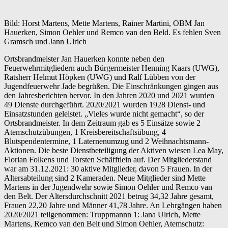
Bild: Horst Martens, Mette Martens, Rainer Martini, OBM Jan
Hauerken, Simon Oehler und Remco van den Beld. Es fehlen Sven
Gramsch und Jann Ulrich
Ortsbrandmeister Jan Hauerken konnte neben den
Feuerwehrmitgliedern auch Bürgermeister Henning Kaars (UWG),
Ratsherr Helmut Höpken (UWG) und Ralf Lübben von der
Jugendfeuerwehr Jade begrüßen. Die Einschränkungen gingen aus
den Jahresberichten hervor. In den Jahren 2020 und 2021 wurden
49 Dienste durchgeführt. 2020/2021 wurden 1928 Dienst- und
Einsatzstunden geleistet. „Vieles wurde nicht gemacht“, so der
Ortsbrandmeister. In dem Zeitraum gab es 5 Einsätze sowie 2
Atemschutzübungen, 1 Kreisbereitschaftsübung, 4
Blutspendentermine, 1 Laternenumzug und 2 Weihnachtsmann-
Aktionen. Die beste Dienstbeteiligung der Aktiven wiesen Lea May,
Florian Folkens und Torsten Schäfftlein auf. Der Mitgliederstand
war am 31.12.2021: 30 aktive Mitglieder, davon 5 Frauen. In der
Altersabteilung sind 2 Kameraden. Neue Mitglieder sind Mette
Martens in der Jugendwehr sowie Simon Oehler und Remco van
den Belt. Der Altersdurchschnitt 2021 betrug 34,32 Jahre gesamt,
Frauen 22,20 Jahre und Männer 41,78 Jahre. An Lehrgängen haben
2020/2021 teilgenommen: Truppmannn 1: Jana Ulrich, Mette
Martens, Remco van den Belt und Simon Oehler, Atemschutz: