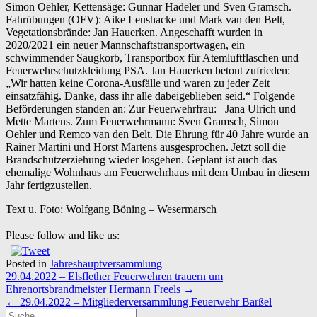
Simon Oehler, Kettensäge: Gunnar Hadeler und Sven Gramsch.
Fahrübungen (OFV): Aike Leushacke und Mark van den Belt,
Vegetationsbrände: Jan Hauerken. Angeschafft wurden in
2020/2021 ein neuer Mannschaftstransportwagen, ein
schwimmender Saugkorb, Transportbox für Atemluftflaschen und
Feuerwehrschutzkleidung PSA. Jan Hauerken betont zufrieden:
„Wir hatten keine Corona-Ausfälle und waren zu jeder Zeit
einsatzfähig. Danke, dass ihr alle dabeigeblieben seid.“ Folgende
Beförderungen standen an: Zur Feuerwehrfrau: Jana Ulrich und
Mette Martens. Zum Feuerwehrmann: Sven Gramsch, Simon
Oehler und Remco van den Belt. Die Ehrung für 40 Jahre wurde an
Rainer Martini und Horst Martens ausgesprochen. Jetzt soll die
Brandschutzerziehung wieder losgehen. Geplant ist auch das
ehemalige Wohnhaus am Feuerwehrhaus mit dem Umbau in diesem
Jahr fertigzustellen.
Text u. Foto: Wolfgang Böning – Wesermarsch
Please follow and like us:
Posted in
Jahreshauptversammlung
Post
29.04.2022 – Elsflether Feuerwehren trauern um
navigation
Ehrenortsbrandmeister Hermann Freels
→
←
29.04.2022 – Mitgliederversammlung Feuerwehr Barßel