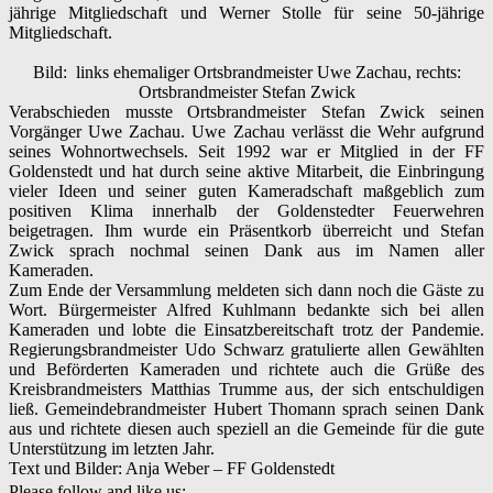
jährige Mitgliedschaft und Werner Stolle für seine 50-jährige
Mitgliedschaft.
Bild: links ehemaliger Ortsbrandmeister Uwe Zachau, rechts:
Ortsbrandmeister Stefan Zwick
Verabschieden musste Ortsbrandmeister Stefan Zwick seinen
Vorgänger Uwe Zachau. Uwe Zachau verlässt die Wehr aufgrund
seines Wohnortwechsels. Seit 1992 war er Mitglied in der FF
Goldenstedt und hat durch seine aktive Mitarbeit, die Einbringung
vieler Ideen und seiner guten Kameradschaft maßgeblich zum
positiven Klima innerhalb der Goldenstedter Feuerwehren
beigetragen. Ihm wurde ein Präsentkorb überreicht und Stefan
Zwick sprach nochmal seinen Dank aus im Namen aller
Kameraden.
Zum Ende der Versammlung meldeten sich dann noch die Gäste zu
Wort. Bürgermeister Alfred Kuhlmann bedankte sich bei allen
Kameraden und lobte die Einsatzbereitschaft trotz der Pandemie.
Regierungsbrandmeister Udo Schwarz gratulierte allen Gewählten
und Beförderten Kameraden und richtete auch die Grüße des
Kreisbrandmeisters Matthias Trumme aus, der sich entschuldigen
ließ. Gemeindebrandmeister Hubert Thomann sprach seinen Dank
aus und richtete diesen auch speziell an die Gemeinde für die gute
Unterstützung im letzten Jahr.
Text und Bilder: Anja Weber – FF Goldenstedt
Please follow and like us: