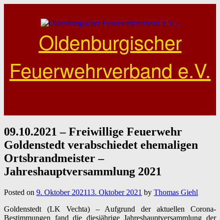
Skip
to
content
Oldenburgischer
Feuerwehrverband e.V.
09.10.2021 – Freiwillige Feuerwehr
Goldenstedt verabschiedet ehemaligen
Ortsbrandmeister –
Jahreshauptversammlung 2021
Posted on
9. Oktober 2021
13. Oktober 2021
by
Thomas Giehl
Goldenstedt (LK Vechta) – Aufgrund der aktuellen Corona-
Bestimmungen fand die diesjährige Jahreshauptversammlung der