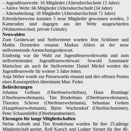
– Jugendfeuerwehr: 16 Mitglieder (Altersdurchschnitt 15 Jahre)
– Aktive Wehr: 66 Mitglieder (Altersdurchschnitt (34 Jahre)
– Altersabteilung: 18 Mitglieder (Altersdurchschnitt 72 Jahre)
Erfreulicherweise konnten 5 neue Mitglieder gewonnen werden, 3
Kameraden sind dagegen aus der Wehr ausgeschieden
(Wohnortwechsel, private Gründe).
Neuwahlen
Zum Gerätewart und Stellvertreter wurden Jörn Schlömer und
Mathis Dornieden ernannt. Markus Ahlers ist der neue
stellvertretende Atemschutzgerätewart.
Eindeutig war die Wahl zur Jugendfeuerwehrwartin und zum
stellvertretenden Jugendfeuerwehrwart. Sowohl Annemarie
Marischen als auch ihr Stellvertreter Daniel Michel werden die
Jugendfeuerwehr für weitere 3 Jahre leiten.
Anja Weber wurde zur Pressewartin ernannt und den offenen Posten
eines Kassenprüfers übernimmt Marc Feder.
Beförderungen
Johanna Gelhaus (Oberfeuerwehrfrau), Hans Bramlage
(Oberfeuerwehrmann), Tim Bruderhans (Oberfeuerwehrmann),
Thorsten Schewe (Oberfeuerwehrmann), Sebastian Gerken
(Hauptfeuerwehrmann), Björn Wachendorf (Oberlöschmeister),
Peter Schaumlöffel (Oberbrandmeister).
Ehrungen für lange Mitgliedschaften
Stefan Anhuth und Tim Bruderhans wurden für ihre 25-jährige
Mitgliedschaft geehrt, Rolf Karsch und Ludger Siemer für ihre 40-