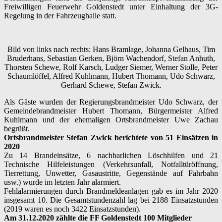
Freiwilligen Feuerwehr Goldenstedt unter Einhaltung der 3G-
Regelung in der Fahrzeughalle statt.
Bild von links nach rechts: Hans Bramlage, Johanna Gelhaus, Tim
Bruderhans, Sebastian Gerken, Björn Wachendorf, Stefan Anhuth,
Thorsten Schewe, Rolf Karsch, Ludger Siemer, Werner Stolle, Peter
Schaumlöffel, Alfred Kuhlmann, Hubert Thomann, Udo Schwarz,
Gerhard Schewe, Stefan Zwick.
Als Gäste wurden der Regierungsbrandmeister Udo Schwarz, der
Gemeindebrandmeister Hubert Thomann, Bürgermeister Alfred
Kuhlmann und der ehemaligen Ortsbrandmeister Uwe Zachau
begrüßt.
Ortsbrandmeister Stefan Zwick berichtete von 51 Einsätzen in
2020
Zu 14 Brandeinsätze, 6 nachbarlichen Löschhilfen und 21
Technische Hilfeleistungen (Verkehrsunfall, Notfalltüröffnung,
Tierrettung, Unwetter, Gasaustritte, Gegenstände auf Fahrbahn
usw.) wurde im letzten Jahr alarmiert.
Fehlalarmierungen durch Brandmeldeanlagen gab es im Jahr 2020
insgesamt 10. Die Gesamtstundenzahl lag bei 2188 Einsatzstunden
(2019 waren es noch 3422 Einsatzstunden).
Am 31.12.2020 zählte die FF Goldenstedt 100 Mitglieder