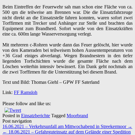
Beim Eintreffen der Feuerwehr sah man schon eine Fläche von ca.
500 qm die teilweise am Brennen war. Die die Einsatzfahrzeuge
nicht direkt an die Einsatzstelle fahren konnten, waren sofort zwei
Torffirmen mit Trecker und Anhänger zur Stelle und brachten das
Equipment zum Brandherd. Sofort wurde von den Einsatzkräften
eine ca. 600m lange Wasserversorgung verlegt.
Mit mehreren c-Rohren wurde dann das Feuer gelöscht, hier wurde
von den Kameraden bei teilweisem hohen Aussentemperaturen von
+36 Grad einiges abverlangt. Wegen Brandnestern in den tiefer
liegenden Torfschichten wurde die gesamte Fläche nach dem
Löschen weiterhin intensiv bewässert. Ein Dank geht nochmals an
die zwei Torffirmen für die Unterstützung bei diesem Brand.
Text und Bild: Thomas Giehl – GPW FF Saterland
Link:
FF Ramsloh
Please follow and like us:
Posted in
Einsatzberichte
Tagged
Moorbrand
Post navigation
16.06.2021 – Verkehrsunfall am Mittwochabend in Streekermoor
→
←
18.06.2021 – Gefahrguteinsatz auf dem Gelände einer Spedition