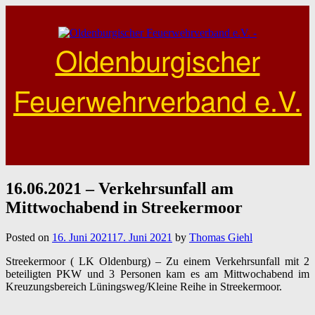
Skip
to
content
Oldenburgischer
Feuerwehrverband e.V.
16.06.2021 – Verkehrsunfall am
Mittwochabend in Streekermoor
Posted on
16. Juni 2021
17. Juni 2021
by
Thomas Giehl
Streekermoor ( LK Oldenburg) – Zu einem Verkehrsunfall mit 2
beteiligten PKW und 3 Personen kam es am Mittwochabend im
Kreuzungsbereich Lüningsweg/Kleine Reihe in Streekermoor.