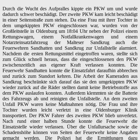
Durch die Wucht des Aufpralles kippte ein PKW um und wurde
dadurch schwer beschädigt. Der zweite PKW kam leicht beschädigt
in einer Seitenstraße zum stehen. Da eine Frau mit ihrer Tochter in
dem umgekippten PKW eingeschlossen war, wurden von der
Großleitstelle in Oldenburg um 18:04 Uhr neben der Polizei einem
Rettungswagen, einem Notfallkrankenwagen und einem
Notarzteinsatzfahrzeug der Malteser Sandkrug auch die
Feuerwehren Sandhatten und Sandkrug zur Unfallstelle alarmiert.
Nachdem die ersten Rettungsmittel eingetroffen waren, stellte sich
zum Glück schnell heraus, dass die eingeschlossenen den PKW
zwischenzeitlich aus eigener Kraft verlassen konnten. Die
Feuerwehr Sandhatten konnte die Einsatzfahrt daraufhin abbrechen
und zurück zum Standort kehren. Die Arbeit der Kameraden aus
Sandkrug beschränkte sich darauf das sie den umgekippten PKW
wieder zurück auf die Räder stellten damit keine Betriebsstoffe aus
dem PKW auslaufen konnten. Außerdem klemmten sie die Batterie
des Fahrzeugs ab und reinigten die Unfallstelle. An dem zweiten
Unfall PKW waren keine Maßnahmen nötig. Die Frau und ihre
Tochter wurden leicht verletzt in eine Oldenburger Klinik
transportiert. Der PKW Fahrer des zweiten PKW blieb unverletzt.
Nach rund einer halben Stunde konnte die Feuerwehr die
Einsatzstelle wieder verlassen. Über die Unfallursache sowie die
Schadenshöhe können von Seiten der Feuerwehr keine Angaben
gemacht werden. Die Polizei hat die Ermittlungen dazu