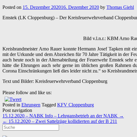
Posted on
15. Dezember 2020
16. Dezember 2020
by
Thomas Giehl
Emstek (LK Cloppenburg) – Der Kreisfeuerwehrverband Cloppenburg e
Bild v.l.n.r.: KBM Arno R
Kreisbrandmeister Arno Rauer konnte Hermann Josef Tapken mit ei
mit der Urkunde und dem Abzeichen für 70 Jahre Tätigkeit in der Fe
auch heute noch in der Altersabteilung der Feuerwehr Emstek sehr
hätte die Ehrungen auch sehr gerne im üblichen großen Rahmen d
Corona Einschränkungen ließ dies leider nicht zu.“ so Kreisbrandme
Text und Bilder: Kreisfeuerwehrverband Cloppenburg
Please follow and like us:
Posted in
Ehrungen
Tagged
KFV Cloppenburg
Post navigation
15.12.2020 – NABK Info – Lehrgansbetrieb an der NABK
→
←
15.12.2020 – Zwei Sattelzüge kollidierten auf der B 211