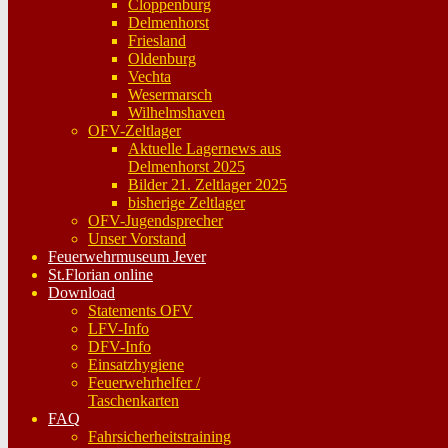
Cloppenburg
Delmenhorst
Friesland
Oldenburg
Vechta
Wesermarsch
Wilhelmshaven
OFV-Zeltlager
Aktuelle Lagernews aus
Delmenhorst 2025
Bilder 21. Zeltlager 2025
bisherige Zeltlager
OFV-Jugendsprecher
Unser Vorstand
Feuerwehrmuseum Jever
St.Florian online
Download
Statements OFV
LFV-Info
DFV-Info
Einsatzhygiene
Feuerwehrhelfer /
Taschenkarten
FAQ
Fahrsicherheitstraining