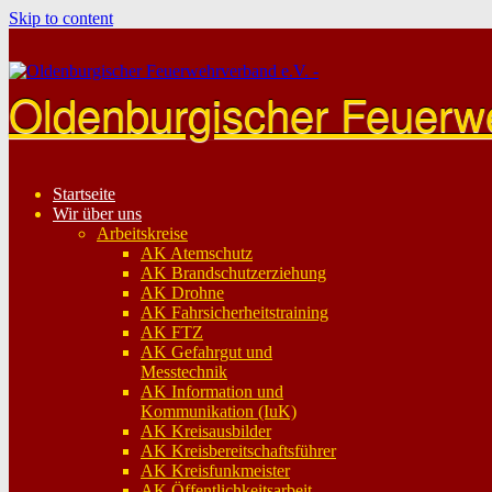
Skip to content
Oldenburgischer Feuerw
Startseite
Wir über uns
Arbeitskreise
AK Atemschutz
AK Brandschutzerziehung
AK Drohne
AK Fahrsicherheitstraining
AK FTZ
AK Gefahrgut und
Messtechnik
AK Information und
Kommunikation (IuK)
AK Kreisausbilder
AK Kreisbereitschaftsführer
AK Kreisfunkmeister
AK Öffentlichkeitsarbeit