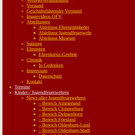
Vertreterversammlung
Vorstand
Geschäftsführender Vorstand
Imagevideos OFV
Abteilungen
Abteilung Ehrenmitglieder
Abteilung Jugendfeuerwehr
Abteilung Museum
Satzung
Ehrungen
Ehrenkreuz-Geehrte
Chronik
In Gedenken
Impressum
Datenschutz
Kontakt
Termine
Kinder-/ Jugendfeuerwehren
News aller Jugendfeuerwehren
– Bereich Ammerland
– Bereich Cloppenburg
– Bereich Delmenhorst
– Bereich Friesland
– Bereich Oldenburg-Land
– Bereich Oldenburg-Stadt