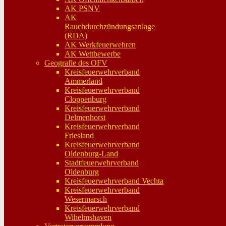
AK PSNV
AK
Rauchdurchzündungsanlage
(RDA)
AK Werkfeuerwehren
AK Wettbewerbe
Geografie des OFV
Kreisfeuerwehrverband
Ammerland
Kreisfeuerwehrverband
Cloppenburg
Kreisfeuerwehrverband
Delmenhorst
Kreisfeuerwehrverband
Friesland
Kreisfeuerwehrverband
Oldenburg-Land
Stadtfeuerwehrverband
Oldenburg
Kreisfeuerwehrverband Vechta
Kreisfeuerwehrverband
Wesermarsch
Kreisfeuerwehrverband
Wihelmshaven