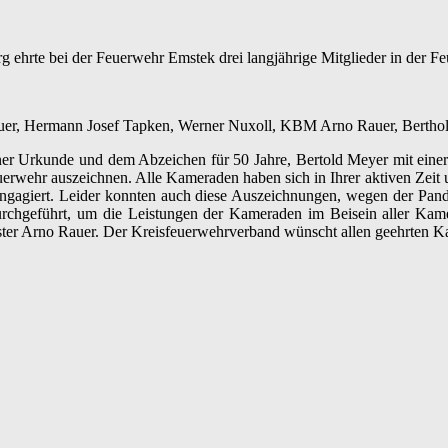
hrte bei der Feuerwehr Emstek drei langjährige Mitglieder in der F
auer, Hermann Josef Tapken, Werner Nuxoll, KBM Arno Rauer, Bert
ner Urkunde und dem Abzeichen für 50 Jahre, Bertold Meyer mit eine
uerwehr auszeichnen. Alle Kameraden haben sich in Ihrer aktiven Zeit 
 engagiert. Leider konnten auch diese Auszeichnungen, wegen der Pan
urchgeführt, um die Leistungen der Kameraden im Beisein aller K
ister Arno Rauer. Der Kreisfeuerwehrverband wünscht allen geehrten Ka