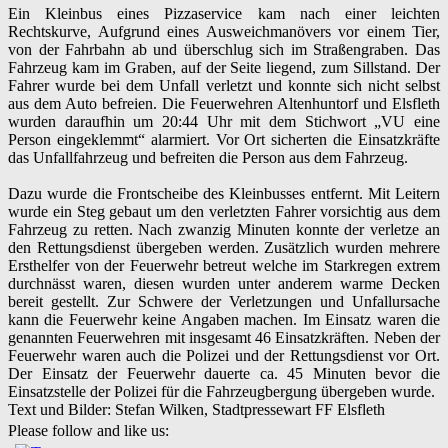
Ein Kleinbus eines Pizzaservice kam nach einer leichten
Rechtskurve, Aufgrund eines Ausweichmanövers vor einem Tier,
von der Fahrbahn ab und überschlug sich im Straßengraben. Das
Fahrzeug kam im Graben, auf der Seite liegend, zum Sillstand. Der
Fahrer wurde bei dem Unfall verletzt und konnte sich nicht selbst
aus dem Auto befreien. Die Feuerwehren Altenhuntorf und Elsfleth
wurden daraufhin um 20:44 Uhr mit dem Stichwort „VU eine
Person eingeklemmt“ alarmiert. Vor Ort sicherten die Einsatzkräfte
das Unfallfahrzeug und befreiten die Person aus dem Fahrzeug.
Dazu wurde die Frontscheibe des Kleinbusses entfernt. Mit Leitern
wurde ein Steg gebaut um den verletzten Fahrer vorsichtig aus dem
Fahrzeug zu retten. Nach zwanzig Minuten konnte der verletze an
den Rettungsdienst übergeben werden. Zusätzlich wurden mehrere
Ersthelfer von der Feuerwehr betreut welche im Starkregen extrem
durchnässt waren, diesen wurden unter anderem warme Decken
bereit gestellt. Zur Schwere der Verletzungen und Unfallursache
kann die Feuerwehr keine Angaben machen. Im Einsatz waren die
genannten Feuerwehren mit insgesamt 46 Einsatzkräften. Neben der
Feuerwehr waren auch die Polizei und der Rettungsdienst vor Ort.
Der Einsatz der Feuerwehr dauerte ca. 45 Minuten bevor die
Einsatzstelle der Polizei für die Fahrzeugbergung übergeben wurde.
Text und Bilder: Stefan Wilken, Stadtpressewart FF Elsfleth
Please follow and like us: