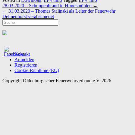
Posted in
Download
,
LFV-Info
Tagged
LFV Info
Post
28.03.2020 – Schuppenbrand in Hundsmühlen
→
navigation
←
31.03.2020 – Thomas Stalinski als Leiter der Feuerwehr
Delmenhorst verabschiedet
Kontakt
Anmelden
Registrieren
Cookie-Richtlinie (EU)
Copyright Oldenburgischer Feuerwehrverband e.V. 2026