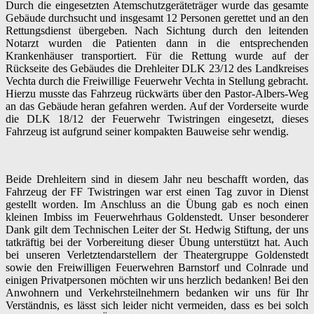
Durch die eingesetzten Atemschutzgeräteträger wurde das gesamte
Gebäude durchsucht und insgesamt 12 Personen gerettet und an den
Rettungsdienst übergeben. Nach Sichtung durch den leitenden
Notarzt wurden die Patienten dann in die entsprechenden
Krankenhäuser transportiert. Für die Rettung wurde auf der
Rückseite des Gebäudes die Drehleiter DLK 23/12 des Landkreises
Vechta durch die Freiwillige Feuerwehr Vechta in Stellung gebracht.
Hierzu musste das Fahrzeug rückwärts über den Pastor-Albers-Weg
an das Gebäude heran gefahren werden. Auf der Vorderseite wurde
die DLK 18/12 der Feuerwehr Twistringen eingesetzt, dieses
Fahrzeug ist aufgrund seiner kompakten Bauweise sehr wendig.
Beide Drehleitern sind in diesem Jahr neu beschafft worden, das
Fahrzeug der FF Twistringen war erst einen Tag zuvor in Dienst
gestellt worden. Im Anschluss an die Übung gab es noch einen
kleinen Imbiss im Feuerwehrhaus Goldenstedt. Unser besonderer
Dank gilt dem Technischen Leiter der St. Hedwig Stiftung, der uns
tatkräftig bei der Vorbereitung dieser Übung unterstützt hat. Auch
bei unseren Verletztendarstellern der Theatergruppe Goldenstedt
sowie den Freiwilligen Feuerwehren Barnstorf und Colnrade und
einigen Privatpersonen möchten wir uns herzlich bedanken! Bei den
Anwohnern und Verkehrsteilnehmern bedanken wir uns für Ihr
Verständnis, es lässt sich leider nicht vermeiden, dass es bei solch