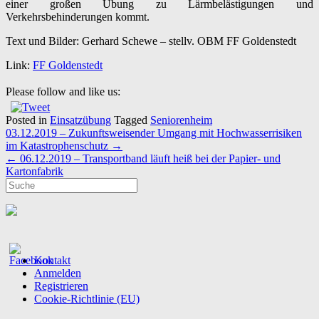
einer großen Übung zu Lärmbelästigungen und
Verkehrsbehinderungen kommt.
Text und Bilder: Gerhard Schewe – stellv. OBM FF Goldenstedt
Link:
FF Goldenstedt
Please follow and like us:
Posted in
Einsatzübung
Tagged
Seniorenheim
Post
03.12.2019 – Zukunftsweisender Umgang mit Hochwasserrisiken
navigation
im Katastrophenschutz
→
←
06.12.2019 – Transportband läuft heiß bei der Papier- und
Kartonfabrik
Kontakt
Anmelden
Registrieren
Cookie-Richtlinie (EU)