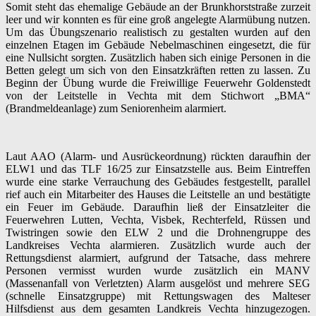
Somit steht das ehemalige Gebäude an der Brunkhorststraße zurzeit
leer und wir konnten es für eine groß angelegte Alarmübung nutzen.
Um das Übungszenario realistisch zu gestalten wurden auf den
einzelnen Etagen im Gebäude Nebelmaschinen eingesetzt, die für
eine Nullsicht sorgten. Zusätzlich haben sich einige Personen in die
Betten gelegt um sich von den Einsatzkräften retten zu lassen. Zu
Beginn der Übung wurde die Freiwillige Feuerwehr Goldenstedt
von der Leitstelle in Vechta mit dem Stichwort „BMA“
(Brandmeldeanlage) zum Seniorenheim alarmiert.
Laut AAO (Alarm- und Ausrückeordnung) rückten daraufhin der
ELW1 und das TLF 16/25 zur Einsatzstelle aus. Beim Eintreffen
wurde eine starke Verrauchung des Gebäudes festgestellt, parallel
rief auch ein Mitarbeiter des Hauses die Leitstelle an und bestätigte
ein Feuer im Gebäude. Daraufhin ließ der Einsatzleiter die
Feuerwehren Lutten, Vechta, Visbek, Rechterfeld, Rüssen und
Twistringen sowie den ELW 2 und die Drohnengruppe des
Landkreises Vechta alarmieren. Zusätzlich wurde auch der
Rettungsdienst alarmiert, aufgrund der Tatsache, dass mehrere
Personen vermisst wurden wurde zusätzlich ein MANV
(Massenanfall von Verletzten) Alarm ausgelöst und mehrere SEG
(schnelle Einsatzgruppe) mit Rettungswagen des Malteser
Hilfsdienst aus dem gesamten Landkreis Vechta hinzugezogen.