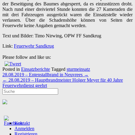
der Beseitigung des Baumes abgesperrt, da es einzustürzen droht.
Nach rund einer dreiviertel Stunde konnten die 27 Kameraden die
mit drei Fahrzeugen ausgerückt waren die Einsatzstelle wieder
verlassen. Über die Schadenshöhe können von Seiten der
Feuerwehr keine Angaben gemacht werden.
Text und Bilder: Timo Nirwing, OPW FF Sandkrug
Link:
Feuerwehr Sandkrug
Please follow and like us:
Posted in
Einsatzberichte
Tagged
sturmeinsatz
Post
28.08.2019 – Entenstallbrand in Neuvrees
→
navigation
←
28.08.2019 – Hauptbrandmeister Holger Meyer für 40 Jahre
Feuerwehrdienst geehrt
Kontakt
Anmelden
Registrieren