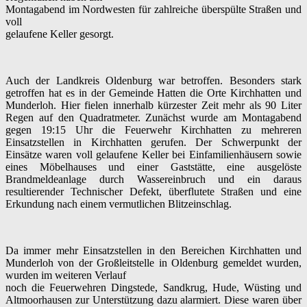
Montagabend im Nordwesten für zahlreiche überspülte Straßen und
voll
gelaufene Keller gesorgt.
Auch der Landkreis
Oldenburg
war betroffen. Besonders stark
getroffen hat es in der Gemeinde Hatten die Orte Kirchhatten und
Munderloh. Hier fielen innerhalb kürzester Zeit mehr als 90 Liter
Regen auf den Quadratmeter. Zunächst wurde am Montagabend
gegen 19:15 Uhr die Feuerwehr Kirchhatten zu mehreren
Einsatzstellen in Kirchhatten gerufen. Der Schwerpunkt der
Einsätze waren voll gelaufene Keller bei Einfamilienhäusern sowie
eines Möbelhauses und einer Gaststätte, eine ausgelöste
Brandmeldeanlage durch Wassereinbruch und ein daraus
resultierender Technischer Defekt, überflutete Straßen und eine
Erkundung nach einem vermutlichen Blitzeinschlag.
Da immer mehr Einsatzstellen in den Bereichen Kirchhatten und
Munderloh von der Großleitstelle in
Oldenburg
gemeldet wurden,
wurden im weiteren Verlauf
noch die Feuerwehren Dingstede, Sandkrug,
Hude
, Wüsting und
Altmoorhausen zur Unterstützung dazu alarmiert. Diese waren über