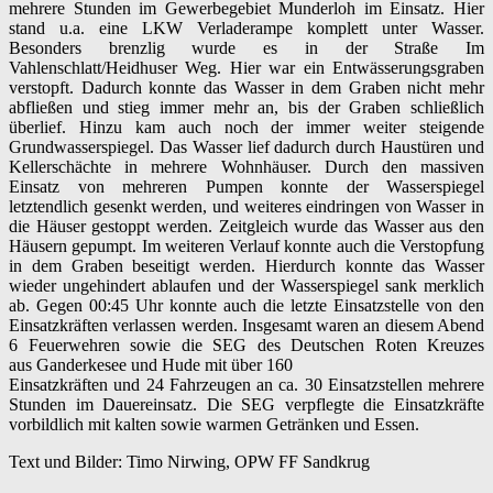
mehrere Stunden im Gewerbegebiet Munderloh im Einsatz. Hier
stand u.a. eine LKW Verladerampe komplett unter Wasser.
Besonders brenzlig wurde es in der Straße Im
Vahlenschlatt/Heidhuser Weg. Hier war ein Entwässerungsgraben
verstopft. Dadurch konnte das Wasser in dem Graben nicht mehr
abfließen und stieg immer mehr an, bis der Graben schließlich
überlief. Hinzu kam auch noch der immer weiter steigende
Grundwasserspiegel. Das Wasser lief dadurch durch Haustüren und
Kellerschächte in mehrere Wohnhäuser. Durch den massiven
Einsatz von mehreren Pumpen konnte der Wasserspiegel
letztendlich gesenkt werden, und weiteres eindringen von Wasser in
die Häuser gestoppt werden. Zeitgleich wurde das Wasser aus den
Häusern gepumpt. Im weiteren Verlauf konnte auch die Verstopfung
in dem Graben beseitigt werden. Hierdurch konnte das Wasser
wieder ungehindert ablaufen und der Wasserspiegel sank merklich
ab. Gegen 00:45 Uhr konnte auch die letzte Einsatzstelle von den
Einsatzkräften verlassen werden. Insgesamt waren an diesem Abend
6 Feuerwehren sowie die SEG des Deutschen Roten Kreuzes
aus
Ganderkesee
und
Hude
mit über 160
Einsatzkräften und 24 Fahrzeugen an ca. 30 Einsatzstellen mehrere
Stunden im Dauereinsatz. Die SEG verpflegte die Einsatzkräfte
vorbildlich mit kalten sowie warmen Getränken und Essen.
Text und Bilder: Timo Nirwing, OPW FF Sandkrug