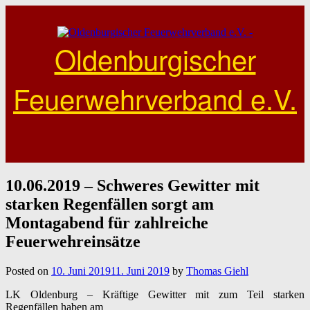
Skip
to
content
Oldenburgischer
Feuerwehrverband e.V.
10.06.2019 – Schweres Gewitter mit
starken Regenfällen sorgt am
Montagabend für zahlreiche
Feuerwehreinsätze
Posted on
10. Juni 2019
11. Juni 2019
by
Thomas Giehl
LK Oldenburg – Kräftige Gewitter mit zum Teil starken
Regenfällen haben am