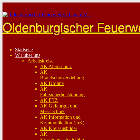
Skip
to
content
Oldenburgischer Feuerw
Startseite
Wir über uns
Arbeitskreise
AK Atemschutz
AK
Brandschutzerziehung
AK Drohne
AK
Fahrsicherheitstraining
AK FTZ
AK Gefahrgut und
Messtechnik
AK Information und
Kommunikation (IuK)
AK Kreisausbilder
AK
Kreisbereitschaftsführer