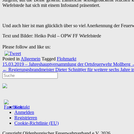
Wiefelstede hat sich mit einem Infostand präsentiert.
Und auch hier ist man glücklich über so viel Anerkennung der Feue
Text und Bilder: Heiko Pold – OPW FF Wiefelstede
Please follow and like us:
Posted in
Allgemein
Tagged
Flohmarkt
Post
15.03.2019 – Jahreshauptversammlung der Ortsfeuerwehr Mollberg
navigation
←
Regierungsbrandmeister Dieter Schnittjer für weitere sechs Jahre 
Kontakt
Anmelden
Registrieren
Cookie-Richtlinie (EU)
Copyright Oldenburgischer Feuerwehrverband e.V. 2026