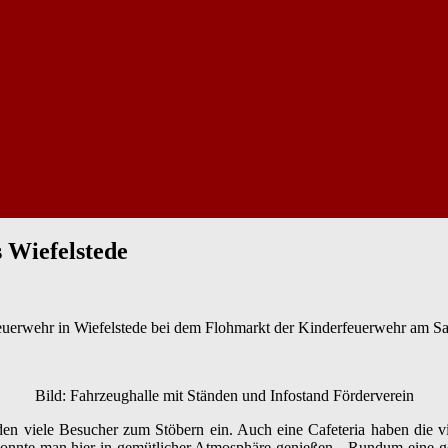
 Wiefelstede
 Feuerwehr in Wiefelstede bei dem Flohmarkt der Kinderfeuerwehr am S
Bild: Fahrzeughalle mit Ständen und Infostand Förderverein
den viele Besucher zum Stöbern ein. Auch eine Cafeteria haben die v
n konnte man hier in gemütlicher Atmosphäre genießen. „Rundum eine g