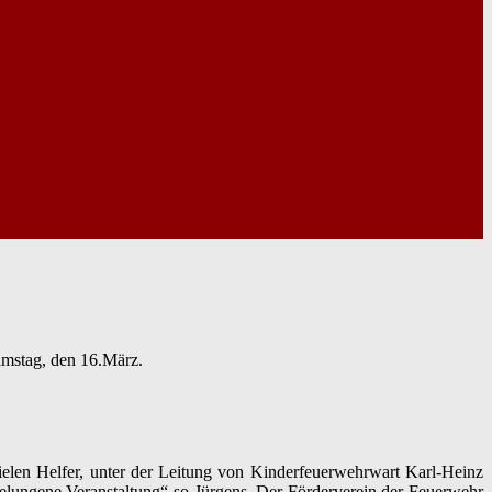
amstag, den 16.März.
ielen Helfer, unter der Leitung von Kinderfeuerwehrwart Karl-Heinz
elungene Veranstaltung“ so Jürgens. Der Förderverein der Feuerwehr