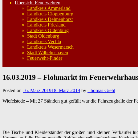
Übersicht Feuerwehren
Landkreis Ammerland
Landkreis Cloppenburg
Landkreis Delmenhorst
Landkreis Friesland
Landkreis Oldenburg
Stadt Oldenburg
Landkreis Vechta
Landkreis Wesermarsch
Stadt Wilhelmshaven
Feuerwehr-Finder
16.03.2019 – Flohmarkt im Feuerwehrhaus
Posted on
16. März 2019
18. März 2019
by
Thomas Giehl
Wiefelstede – Mit 27 Ständen gut gefüllt war die Fahrzeughalle der
Die Tische und Kleiderständer der großen und kleinen Verkäufer lu
Jürgens, auf die Beine gestellt. Zahlreiche selbstgebackene Kuche