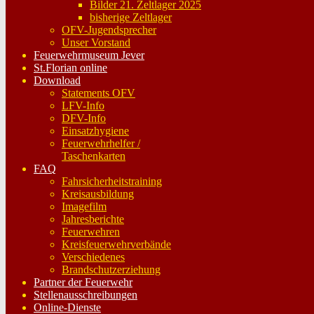
Bilder 21. Zeltlager 2025
bisherige Zeltlager
OFV-Jugendsprecher
Unser Vorstand
Feuerwehrmuseum Jever
St.Florian online
Download
Statements OFV
LFV-Info
DFV-Info
Einsatzhygiene
Feuerwehrhelfer /
Taschenkarten
FAQ
Fahrsicherheitstraining
Kreisausbildung
Imagefilm
Jahresberichte
Feuerwehren
Kreisfeuerwehrverbände
Verschiedenes
Brandschutzerziehung
Partner der Feuerwehr
Stellenausschreibungen
Online-Dienste