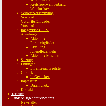
Wesermarsch
Kreisfeuerwehrverband
Wihelmshaven
Vertreterversammlung
Vorstand
Geschäftsführender
Vorstand
Imagevideos OFV
Abteilungen
Abteilung
Ehrenmitglieder
Abteilung
Jugendfeuerwehr
Abteilung Museum
Satzung
Ehrungen
Ehrenkreuz-Geehrte
Chronik
In Gedenken
Impressum
Datenschutz
Kontakt
Termine
Kinder-/ Jugendfeuerwehren
News aller