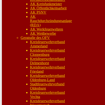
AK Kreisfunkmeister
AK Öffentlichkeitsarbeit
AK PSNV
AK
Rauchdurchzündungsanlage
(RDA)
AK Werkfeuerwehren
AK Wettbewerbe
Geografie des OFV
Kreisfeuerwehrverband
Ammerland
Kreisfeuerwehrverband
Cloppenburg
Kreisfeuerwehrverband
Delmenhorst
Kreisfeuerwehrverband
Friesland
Kreisfeuerwehrverband
Oldenburg-Land
Stadtfeuerwehrverband
Oldenburg
Kreisfeuerwehrverband
Vechta
Kreisfeuerwehrverband