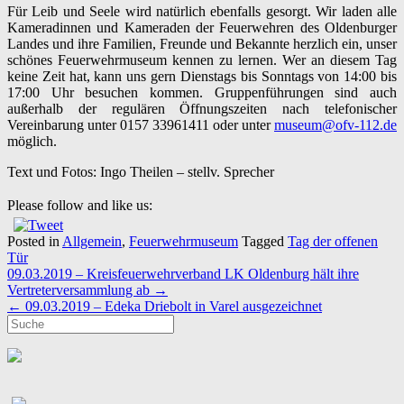
Für Leib und Seele wird natürlich ebenfalls gesorgt. Wir laden alle
Kameradinnen und Kameraden der Feuerwehren des Oldenburger
Landes und ihre Familien, Freunde und Bekannte herzlich ein, unser
schönes Feuerwehrmuseum kennen zu lernen. Wer an diesem Tag
keine Zeit hat, kann uns gern Dienstags bis Sonntags von 14:00 bis
17:00 Uhr besuchen kommen. Gruppenführungen sind auch
außerhalb der regulären Öffnungszeiten nach telefonischer
Vereinbarung unter 0157 33961411 oder unter
museum@ofv-112.de
möglich.
Text und Fotos: Ingo Theilen – stellv. Sprecher
Please follow and like us:
Posted in
Allgemein
,
Feuerwehrmuseum
Tagged
Tag der offenen
Tür
Post
09.03.2019 – Kreisfeuerwehrverband LK Oldenburg hält ihre
navigation
Vertreterversammlung ab
→
←
09.03.2019 – Edeka Driebolt in Varel ausgezeichnet