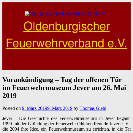
Skip
to
content
Oldenburgischer
Feuerwehrverband e.V.
Vorankündigung – Tag der offenen Tür
im Feuerwehrmuseum Jever am 26. Mai
2019
Posted on
9. März 2019
9. März 2019
by
Thomas Giehl
Jever – Die Geschichte des Feuerwehrmuseums in Jever begann
1999 mit der Gründung der Feuerwehr Oldtimerfreunde Jever e. V.,
die 2004 ihre Idee, ein Feuerwehrmuseum zu errichten, in die Tat