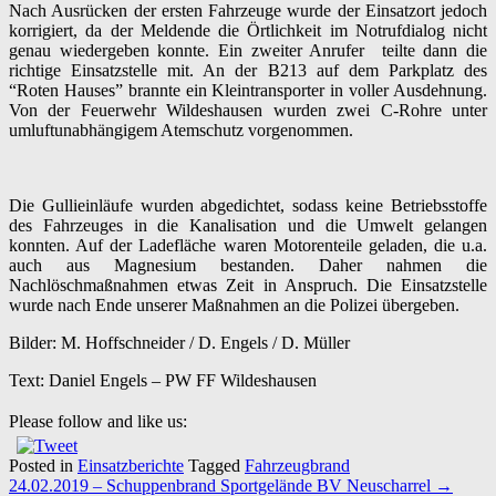
Nach Ausrücken der ersten Fahrzeuge wurde der Einsatzort jedoch
korrigiert, da der Meldende die Örtlichkeit im Notrufdialog nicht
genau wiedergeben konnte. Ein zweiter Anrufer teilte dann die
richtige Einsatzstelle mit. An der B213 auf dem Parkplatz des
“Roten Hauses” brannte ein Kleintransporter in voller Ausdehnung.
Von der Feuerwehr
Wildeshausen
wurden zwei C-Rohre unter
umluftunabhängigem Atemschutz vorgenommen.
Die Gullieinläufe wurden abgedichtet, sodass keine Betriebsstoffe
des Fahrzeuges in die Kanalisation und die Umwelt gelangen
konnten. Auf der Ladefläche waren Motorenteile geladen, die u.a.
auch aus Magnesium bestanden. Daher nahmen die
Nachlöschmaßnahmen etwas Zeit in Anspruch. Die Einsatzstelle
wurde nach Ende unserer Maßnahmen an die Polizei übergeben.
Bilder: M. Hoffschneider / D. Engels / D. Müller
Text: Daniel Engels – PW FF Wildeshausen
Please follow and like us:
Posted in
Einsatzberichte
Tagged
Fahrzeugbrand
Post
24.02.2019 – Schuppenbrand Sportgelände BV Neuscharrel
→