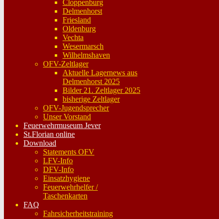
Cloppenburg
Delmenhorst
Friesland
Oldenburg
Vechta
Wesermarsch
Wilhelmshaven
OFV-Zeltlager
Aktuelle Lagernews aus
Delmenhorst 2025
Bilder 21. Zeltlager 2025
bisherige Zeltlager
OFV-Jugendsprecher
Unser Vorstand
Feuerwehrmuseum Jever
St.Florian online
Download
Statements OFV
LFV-Info
DFV-Info
Einsatzhygiene
Feuerwehrhelfer /
Taschenkarten
FAQ
Fahrsicherheitstraining