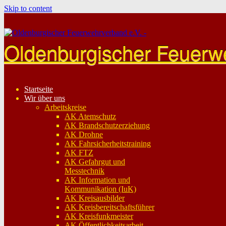
Skip to content
Oldenburgischer Feuerw
Startseite
Wir über uns
Arbeitskreise
AK Atemschutz
AK Brandschutzerziehung
AK Drohne
AK Fahrsicherheitstraining
AK FTZ
AK Gefahrgut und
Messtechnik
AK Information und
Kommunikation (IuK)
AK Kreisausbilder
AK Kreisbereitschaftsführer
AK Kreisfunkmeister
AK Öffentlichkeitsarbeit