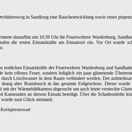
Orchideenweg in Sandkrug eine Rauchentwicklung sowie einen piepe
rmierte daraufhin um 10:39 Uhr die Feuerwehren
Wardenburg
, Sandha
trafen die ersten Einsatzkräfte am Einsatzort ein. Vor Ort wurde sc
e.
n restlichen Einsatzkräfte der Feuerwehren
Wardenburg
und Sandhatte
 kein offenes Feuer, sondern lediglich ein paar glimmende Überreste
den durch Löschwasser in dem Raum verhindert werden. Der aufmerks
 drang aber Brandrauch in das gesamte Erdgeschoss. Dieser wurde 
mit der Wärmebildkamera abgesucht um auch letzte versteckte Glutn
34 Kameraden an diesem Einsatz beteiligt. Über die Schadenshöhe k
zt wurde zum Glück niemand.
 Kreispressewart