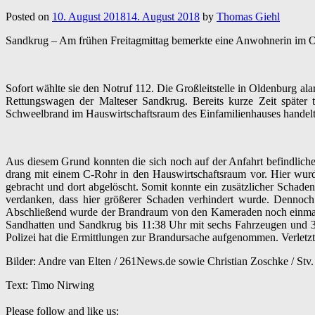
Posted on
10. August 2018
14. August 2018
by
Thomas Giehl
Sandkrug – Am frühen Freitagmittag bemerkte eine Anwohnerin im 
Sofort wählte sie den Notruf 112. Die Großleitstelle in
Oldenburg
ala
Rettungswagen der
Malteser Sandkrug.
Bereits kurze Zeit später 
Schweelbrand im Hauswirtschaftsraum des Einfamilienhauses handelt
Aus diesem Grund konnten die sich noch auf der Anfahrt befindliche
drang mit einem C-Rohr in den Hauswirtschaftsraum vor. Hier wurde
gebracht und dort abgelöscht. Somit konnte ein zusätzlicher Scha
verdanken, dass hier größerer Schaden verhindert wurde. Dennoch
Abschließend wurde der Brandraum von den Kameraden noch einmal 
Sandhatten und Sandkrug bis 11:38 Uhr mit sechs Fahrzeugen und 
Polizei hat die Ermittlungen zur Brandursache aufgenommen. Verlet
Bilder: Andre van Elten / 261News.de sowie Christian Zoschke / Stv.
Text: Timo Nirwing
Please follow and like us: