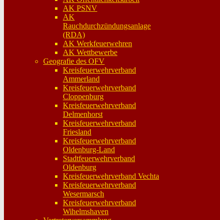
AK PSNV
AK
Rauchdurchzündungsanlage
(RDA)
AK Werkfeuerwehren
AK Wettbewerbe
Geografie des OFV
Kreisfeuerwehrverband
Ammerland
Kreisfeuerwehrverband
Cloppenburg
Kreisfeuerwehrverband
Delmenhorst
Kreisfeuerwehrverband
Friesland
Kreisfeuerwehrverband
Oldenburg-Land
Stadtfeuerwehrverband
Oldenburg
Kreisfeuerwehrverband Vechta
Kreisfeuerwehrverband
Wesermarsch
Kreisfeuerwehrverband
Wihelmshaven