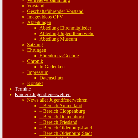
Vertreterversammlung
Vorstand
Geschäftsführender Vorstand
Imagevideos OFV
Abteilungen
Abteilung Ehrenmitglieder
Abteilung Jugendfeuerwehr
Abteilung Museum
Satzung
Ehrungen
Ehrenkreuz-Geehrte
Chronik
In Gedenken
Impressum
Datenschutz
Kontakt
Termine
Kinder-/ Jugendfeuerwehren
News aller Jugendfeuerwehren
– Bereich Ammerland
– Bereich Cloppenburg
– Bereich Delmenhorst
– Bereich Friesland
– Bereich Oldenburg-Land
– Bereich Oldenburg-Stadt