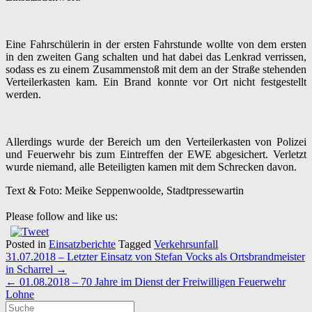
Eine Fahrschülerin in der ersten Fahrstunde wollte von dem ersten
in den zweiten Gang schalten und hat dabei das Lenkrad verrissen,
sodass es zu einem Zusammenstoß mit dem an der Straße stehenden
Verteilerkasten kam. Ein Brand konnte vor Ort nicht festgestellt
werden.
Allerdings wurde der Bereich um den Verteilerkasten von Polizei
und Feuerwehr bis zum Eintreffen der EWE abgesichert.
Verletzt
wurde niemand, alle Beteiligten kamen mit dem Schrecken davon.
Text & Foto: Meike Seppenwoolde, Stadtpressewartin
Please follow and like us:
Posted in
Einsatzberichte
Tagged
Verkehrsunfall
Post
31.07.2018 – Letzter Einsatz von Stefan Vocks als Ortsbrandmeister
navigation
in Scharrel
→
←
01.08.2018 – 70 Jahre im Dienst der Freiwilligen Feuerwehr
Lohne