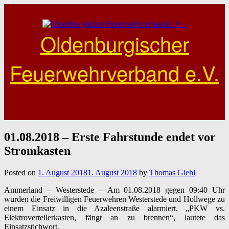
Skip
to
content
Oldenburgischer
Feuerwehrverband e.V.
01.08.2018 – Erste Fahrstunde endet vor
Stromkasten
Posted on
1. August 2018
1. August 2018
by
Thomas Giehl
Ammerland –
Westerstede –
Am
01.08.2018
gegen 09:40 Uhr
wurden die Freiwilligen Feuerwehren
Westerstede
und Hollwege zu
einem Einsatz in die Azaleenstraße alarmiert. „PKW vs.
Elektroverteilerkasten, fängt an zu brennen“, lautete das
Einsatzstichwort.