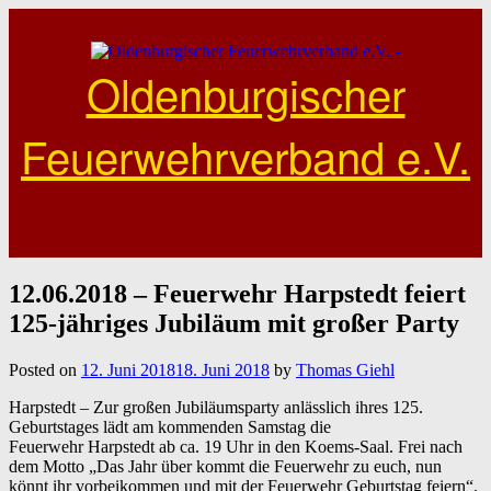
Skip
to
content
Oldenburgischer
Feuerwehrverband e.V.
12.06.2018 – Feuerwehr Harpstedt feiert
125-jähriges Jubiläum mit großer Party
Posted on
12. Juni 2018
18. Juni 2018
by
Thomas Giehl
Harpstedt – Zur großen Jubiläumsparty anlässlich ihres 125.
Geburtstages lädt am kommenden Samstag die
Feuerwehr
Harpstedt
ab ca. 19 Uhr in den Koems-Saal. Frei nach
dem Motto „Das Jahr über kommt die Feuerwehr zu euch, nun
könnt ihr vorbeikommen und mit der Feuerwehr Geburtstag feiern“.