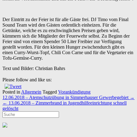
Der Eintritt zu der Feier ist für alle Gäste frei. DJ Timo vom Final
Sound Team wird den Gästen ordentlich einheizen. Für die
Getränke, welche es zu erschwinglichen Preisen geben wird,
kümmern sich die Mitglieder der Feuerwehr selbst. Zu Beginn der
Feier sind von einem Spender 50 Liter Freibier zur Verfügung
gestellt worden. Für den kleinen Hunger zwischendurch gibt es
einen Curry-Wurst-Topf, Chili Con Carne und für die Vegetarier ein
Tofu-Gemüse-Curry.
Text und Bilder: Christian Bahrs
Please follow and like us:
Posted in
Allgemein
Tagged
Vorankündigung
Post
12.06.2018 – Atemschutzübung in Simmerhauser Gewerbegebiet
→
navigation
←
13.06.2018 – Zimmerbrand in Jugendhilfeeinrichtung schnell
gelöscht