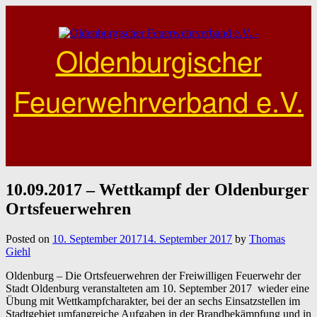
Skip
to
content
Oldenburgischer
Feuerwehrverband e.V.
10.09.2017 – Wettkampf der Oldenburger
Ortsfeuerwehren
Posted on
10. September 2017
14. September 2017
by
Thomas
Giehl
Oldenburg – Die Ortsfeuerwehren der Freiwilligen Feuerwehr der
Stadt Oldenburg veranstalteten am 10. September 2017 wieder eine
Übung mit Wettkampfcharakter, bei der an sechs Einsatzstellen im
Stadtgebiet umfangreiche Aufgaben in der Brandbekämpfung und in