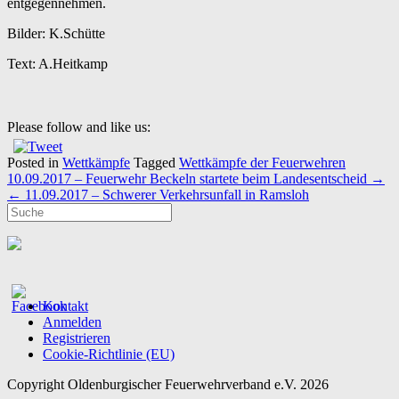
entgegennehmen.
Bilder: K.Schütte
Text: A.Heitkamp
Please follow and like us:
Posted in
Wettkämpfe
Tagged
Wettkämpfe der Feuerwehren
Post
10.09.2017 – Feuerwehr Beckeln startete beim Landesentscheid
→
navigation
←
11.09.2017 – Schwerer Verkehrsunfall in Ramsloh
Kontakt
Anmelden
Registrieren
Cookie-Richtlinie (EU)
Copyright Oldenburgischer Feuerwehrverband e.V. 2026