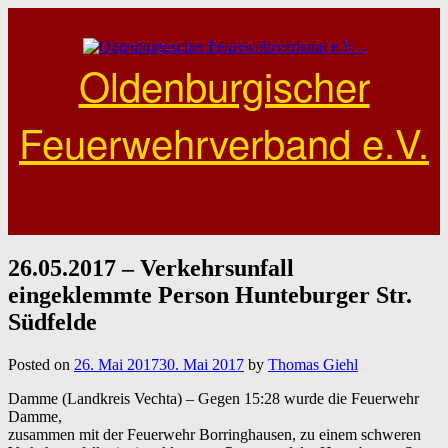
Skip
to
content
Oldenburgischer
Feuerwehrverband e.V.
26.05.2017 – Verkehrsunfall
eingeklemmte Person Hunteburger Str.
Südfelde
Posted on
26. Mai 2017
30. Mai 2017
by
Thomas Giehl
Damme
(Landkreis
Vechta
) – Gegen 15:28 wurde die Feuerwehr
Damme
,
zusammen mit der Feuerwehr Borringhausen, zu einem schweren