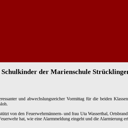
e Schulkinder der Marienschule Strücklinge
eressanter und abwechslungsreicher Vormittag für die beiden Klasse
loh.
stützt von den Feuerwehrmännern- und frau Uta Wasserthal, Ortsbrandmei
euerwehr hat, wie eine Alarmmeldung eingeht und die Alarmierung erf