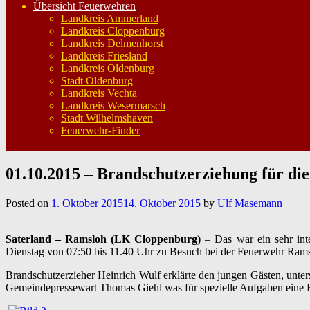
Übersicht Feuerwehren
Landkreis Ammerland
Landkreis Cloppenburg
Landkreis Delmenhorst
Landkreis Friesland
Landkreis Oldenburg
Stadt Oldenburg
Landkreis Vechta
Landkreis Wesermarsch
Stadt Wilhelmshaven
Feuerwehr-Finder
01.10.2015 – Brandschutzerziehung für di
Posted on
1. Oktober 2015
14. Oktober 2015
by
Ulf Masemann
Saterland – Ramsloh (LK Cloppenburg)
– Das war ein sehr int
Dienstag von 07:50 bis 11.40 Uhr zu Besuch bei der Feuerwehr Rams
Brandschutzerzieher Heinrich Wulf erklärte den jungen Gästen, unter
Gemeindepressewart Thomas Giehl was für spezielle Aufgaben eine F