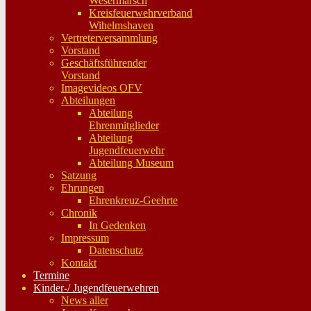
Wesermarsch
Kreisfeuerwehrverband
Wihelmshaven
Vertreterversammlung
Vorstand
Geschäftsführender
Vorstand
Imagevideos OFV
Abteilungen
Abteilung
Ehrenmitglieder
Abteilung
Jugendfeuerwehr
Abteilung Museum
Satzung
Ehrungen
Ehrenkreuz-Geehrte
Chronik
In Gedenken
Impressum
Datenschutz
Kontakt
Termine
Kinder-/ Jugendfeuerwehren
News aller