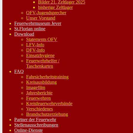
Bilder 21. Zeltlager 2025
bisherige Zeltlager
OFV-Jugendsprecher
Unser Vorstand
Feuerwehrmuseum Jever
St.Florian online
Download
Statements OFV
LFV-Info
DFV-Info
Einsatzhygiene
Feuerwehrhelfer /
Taschenkarten
FAQ
Fahrsicherheitstraining
Kreisausbildung
Imagefilm
Jahresberichte
Feuerwehren
Kreisfeuerwehrverbände
Verschiedenes
Brandschutzerziehung
Partner der Feuerwehr
Stellenausschreibungen
Online-Dienste