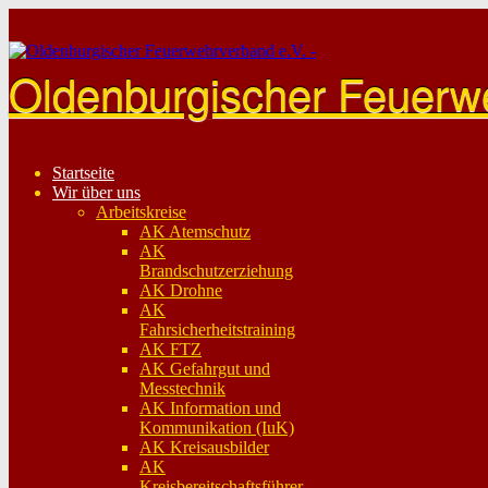
Skip
to
content
Oldenburgischer Feuerw
Startseite
Wir über uns
Arbeitskreise
AK Atemschutz
AK
Brandschutzerziehung
AK Drohne
AK
Fahrsicherheitstraining
AK FTZ
AK Gefahrgut und
Messtechnik
AK Information und
Kommunikation (IuK)
AK Kreisausbilder
AK
Kreisbereitschaftsführer