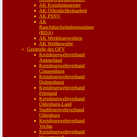
AK Kreisfunkmeister
AK Öffentlichkeitsarbeit
AK PSNV
AK
Rauchdurchzündungsanlage
(RDA)
AK Werkfeuerwehren
AK Wettbewerbe
Geografie des OFV
Kreisfeuerwehrverband
Ammerland
Kreisfeuerwehrverband
Cloppenburg
Kreisfeuerwehrverband
Delmenhorst
Kreisfeuerwehrverband
Friesland
Kreisfeuerwehrverband
Oldenburg-Land
Stadtfeuerwehrverband
Oldenburg
Kreisfeuerwehrverband
Vechta
Kreisfeuerwehrverband