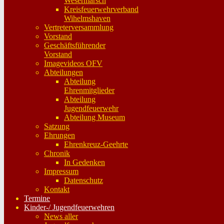
Wesermarsch
Kreisfeuerwehrverband
Wihelmshaven
Vertreterversammlung
Vorstand
Geschäftsführender
Vorstand
Imagevideos OFV
Abteilungen
Abteilung
Ehrenmitglieder
Abteilung
Jugendfeuerwehr
Abteilung Museum
Satzung
Ehrungen
Ehrenkreuz-Geehrte
Chronik
In Gedenken
Impressum
Datenschutz
Kontakt
Termine
Kinder-/ Jugendfeuerwehren
News aller