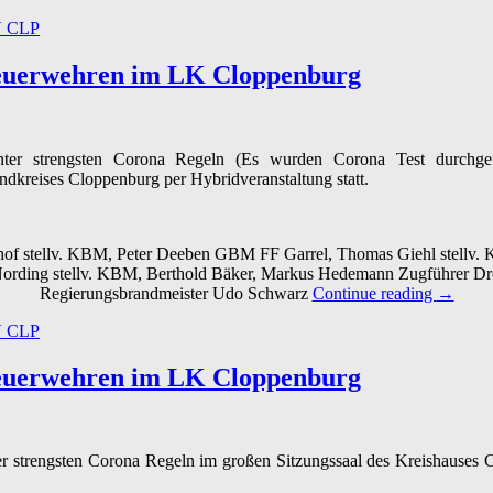
V CLP
Feuerwehren im LK Cloppenburg
 strengsten Corona Regeln (Es wurden Corona Test durchgefüh
dkreises Cloppenburg per Hybridveranstaltung statt.
 Abshof stellv. KBM, Peter Deeben GBM FF Garrel, Thomas Giehl stell
Nording stellv. KBM, Berthold Bäker, Markus Hedemann Zugführer Dr
“12.05.
Regierungsbrandmeister Udo Schwarz
Continue reading
→
–
V CLP
Verban
der
Feuerw
Feuerwehren im LK Cloppenburg
im
LK
Cloppen
 strengsten Corona Regeln im großen Sitzungssaal des Kreishauses 