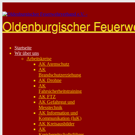
Skip
to
content
Oldenburgischer Feuerw
Startseite
Wir über uns
Arbeitskreise
AK Atemschutz
AK
Brandschutzerziehung
AK Drohne
AK
Fahrsicherheitstraining
AK FTZ
AK Gefahrgut und
Messtechnik
AK Information und
Kommunikation (IuK)
AK Kreisausbilder
AK
Kreisbereitschaftsführer