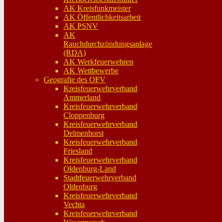
AK Kreisfunkmeister
AK Öffentlichkeitsarbeit
AK PSNV
AK
Rauchdurchzündungsanlage
(RDA)
AK Werkfeuerwehren
AK Wettbewerbe
Geografie des OFV
Kreisfeuerwehrverband
Ammerland
Kreisfeuerwehrverband
Cloppenburg
Kreisfeuerwehrverband
Delmenhorst
Kreisfeuerwehrverband
Friesland
Kreisfeuerwehrverband
Oldenburg-Land
Stadtfeuerwehrverband
Oldenburg
Kreisfeuerwehrverband
Vechta
Kreisfeuerwehrverband