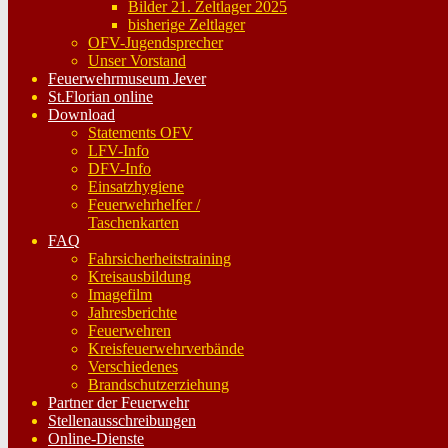
Bilder 21. Zeltlager 2025
bisherige Zeltlager
OFV-Jugendsprecher
Unser Vorstand
Feuerwehrmuseum Jever
St.Florian online
Download
Statements OFV
LFV-Info
DFV-Info
Einsatzhygiene
Feuerwehrhelfer /
Taschenkarten
FAQ
Fahrsicherheitstraining
Kreisausbildung
Imagefilm
Jahresberichte
Feuerwehren
Kreisfeuerwehrverbände
Verschiedenes
Brandschutzerziehung
Partner der Feuerwehr
Stellenausschreibungen
Online-Dienste