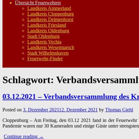
Übersicht Feuerwehren
Landkreis Ammerland
Landkreis Cloppenburg
Landkreis Delmenhorst
Landkreis Friesland
Landkreis Oldenburg
Stadt Oldenburg
Landkreis Vechta
Landkreis Wesermarsch
Stadt Wilhelmshaven
Feuerwehr-Finder
Schlagwort:
Verbandsversamm
03.12.2021 – Verbandsversammlung des K
Posted on
3. Dezember 2021
12. Dezember 2021
by
Thomas Giehl
Cloppenburg – Am Freitag, den 03.12 2021 fand in der Feuerwehr 
Pandemie waren nur 30 Kameraden und einige Gäste unter strengste
“03.12.2021
Continue reading
→