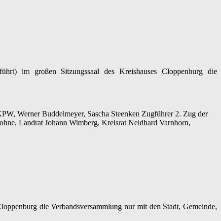
rt) im großen Sitzungssaal des Kreishauses Cloppenburg die
v. KPW, Werner Buddelmeyer, Sascha Steenken Zugführer 2. Zug der
ohne, Landrat Johann Wimberg, Kreisrat Neidhard Varnhorn,
2021
dsversammlung
ehren
burg”
Cloppenburg die Verbandsversammlung nur mit den Stadt, Gemeinde,