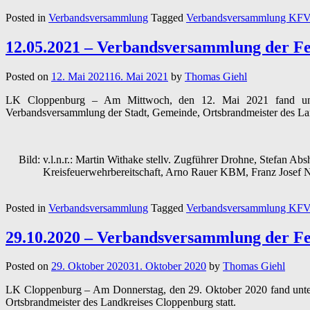
–
Posted in
Verbandsversammlung
Tagged
Verbandsversammlung KF
Verbandsversammlung
des
Kreisfeuerwehrverbandes
12.05.2021 – Verbandsversammlung der 
Cloppenburg”
Posted on
12. Mai 2021
16. Mai 2021
by
Thomas Giehl
LK Cloppenburg – Am Mittwoch, den 12. Mai 2021 fand unter
Verbandsversammlung der Stadt, Gemeinde, Ortsbrandmeister des Lan
Bild: v.l.n.r.: Martin Withake stellv. Zugführer Drohne, Stefan
Kreisfeuerwehrbereitschaft, Arno Rauer KBM, Franz Josef 
Posted in
Verbandsversammlung
Tagged
Verbandsversammlung KF
29.10.2020 – Verbandsversammlung der 
Posted on
29. Oktober 2020
31. Oktober 2020
by
Thomas Giehl
LK Cloppenburg – Am Donnerstag, den 29. Oktober 2020 fand unter
Ortsbrandmeister des Landkreises Cloppenburg statt.