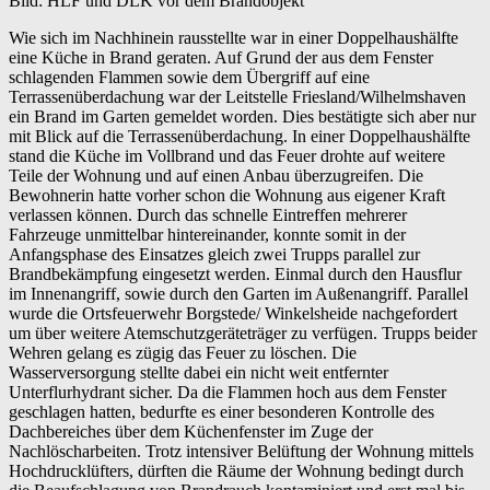
Bild: HLF und DLK vor dem Brandobjekt
Wie sich im Nachhinein rausstellte war in einer Doppelhaushälfte
eine Küche in Brand geraten. Auf Grund der aus dem Fenster
schlagenden Flammen sowie dem Übergriff auf eine
Terrassenüberdachung war der Leitstelle Friesland/Wilhelmshaven
ein Brand im Garten gemeldet worden. Dies bestätigte sich aber nur
mit Blick auf die Terrassenüberdachung. In einer Doppelhaushälfte
stand die Küche im Vollbrand und das Feuer drohte auf weitere
Teile der Wohnung und auf einen Anbau überzugreifen. Die
Bewohnerin hatte vorher schon die Wohnung aus eigener Kraft
verlassen können. Durch das schnelle Eintreffen mehrerer
Fahrzeuge unmittelbar hintereinander, konnte somit in der
Anfangsphase des Einsatzes gleich zwei Trupps parallel zur
Brandbekämpfung eingesetzt werden. Einmal durch den Hausflur
im Innenangriff, sowie durch den Garten im Außenangriff. Parallel
wurde die Ortsfeuerwehr Borgstede/ Winkelsheide nachgefordert
um über weitere Atemschutzgeräteträger zu verfügen. Trupps beider
Wehren gelang es zügig das Feuer zu löschen. Die
Wasserversorgung stellte dabei ein nicht weit entfernter
Unterflurhydrant sicher. Da die Flammen hoch aus dem Fenster
geschlagen hatten, bedurfte es einer besonderen Kontrolle des
Dachbereiches über dem Küchenfenster im Zuge der
Nachlöscharbeiten. Trotz intensiver Belüftung der Wohnung mittels
Hochdrucklüfters, dürften die Räume der Wohnung bedingt durch