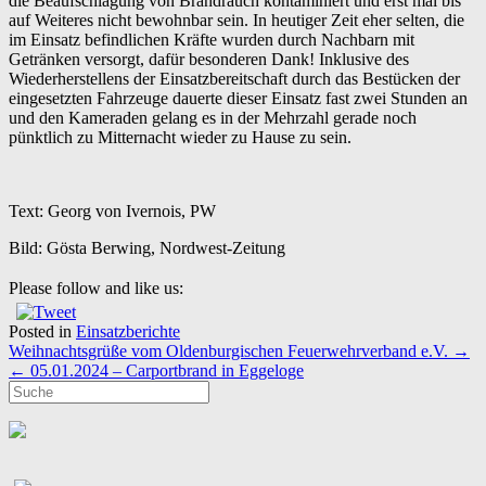
die Beaufschlagung von Brandrauch kontaminiert und erst mal bis
auf Weiteres nicht bewohnbar sein. In heutiger Zeit eher selten, die
im Einsatz befindlichen Kräfte wurden durch Nachbarn mit
Getränken versorgt, dafür besonderen Dank! Inklusive des
Wiederherstellens der Einsatzbereitschaft durch das Bestücken der
eingesetzten Fahrzeuge dauerte dieser Einsatz fast zwei Stunden an
und den Kameraden gelang es in der Mehrzahl gerade noch
pünktlich zu Mitternacht wieder zu Hause zu sein.
Text: Georg von Ivernois, PW
Bild: Gösta Berwing, Nordwest-Zeitung
Please follow and like us:
Posted in
Einsatzberichte
Post
Weihnachtsgrüße vom Oldenburgischen Feuerwehrverband e.V.
→
navigation
←
05.01.2024 – Carportbrand in Eggeloge