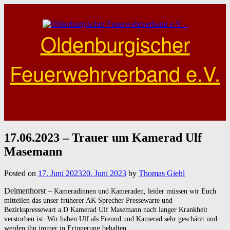
Skip
to
content
Oldenburgischer
Feuerwehrverband e.V.
17.06.2023 – Trauer um Kamerad Ulf
Masemann
Posted on
17. Juni 2023
20. Juni 2023
by
Thomas Giehl
Delmenhorst –
Kameradinnen und Kameraden, leider müssen wir Euch
mitteilen das unser früherer AK Sprecher Pressewarte und
Bezirkspressewart a.D Kamerad Ulf Masemann nach langer Krankheit
verstorben ist. Wir haben Ulf als Freund und Kamerad sehr geschätzt und
werden ihn immer in Erinnerung behalten.