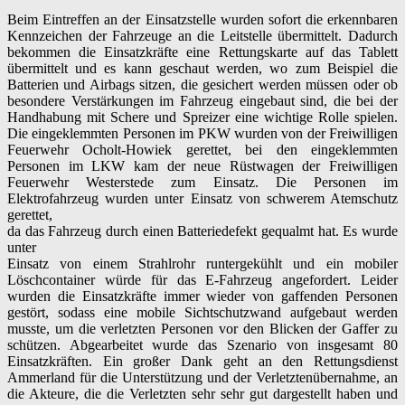
Beim Eintreffen an der Einsatzstelle wurden sofort die erkennbaren
Kennzeichen der Fahrzeuge an die Leitstelle übermittelt. Dadurch
bekommen die Einsatzkräfte eine Rettungskarte auf das Tablett
übermittelt und es kann geschaut werden, wo zum Beispiel die
Batterien und Airbags sitzen, die gesichert werden müssen oder ob
besondere Verstärkungen im Fahrzeug eingebaut sind, die bei der
Handhabung mit Schere und Spreizer eine wichtige Rolle spielen.
Die eingeklemmten Personen im PKW wurden von der Freiwilligen
Feuerwehr Ocholt-Howiek gerettet, bei den eingeklemmten
Personen im LKW kam der neue Rüstwagen der Freiwilligen
Feuerwehr Westerstede zum Einsatz. Die Personen im
Elektrofahrzeug wurden unter Einsatz von schwerem Atemschutz
gerettet,
da das Fahrzeug durch einen Batteriedefekt gequalmt hat. Es wurde
unter
Einsatz von einem Strahlrohr runtergekühlt und ein mobiler
Löschcontainer würde für das E-Fahrzeug angefordert. Leider
wurden die Einsatzkräfte immer wieder von gaffenden Personen
gestört, sodass eine mobile Sichtschutzwand aufgebaut werden
musste, um die verletzten Personen vor den Blicken der Gaffer zu
schützen. Abgearbeitet wurde das Szenario von insgesamt 80
Einsatzkräften. Ein großer Dank geht an den Rettungsdienst
Ammerland für die Unterstützung und der Verletztenübernahme, an
die Akteure, die die Verletzten sehr sehr gut dargestellt haben und