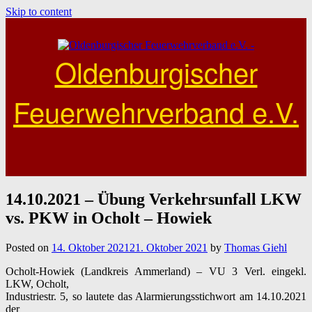
Skip to content
Oldenburgischer
Feuerwehrverband e.V.
14.10.2021 – Übung Verkehrsunfall LKW
vs. PKW in Ocholt – Howiek
Posted on
14. Oktober 2021
21. Oktober 2021
by
Thomas Giehl
Ocholt-Howiek (Landkreis Ammerland) – VU 3 Verl. eingekl.
LKW, Ocholt,
Industriestr. 5, so lautete das Alarmierungsstichwort am 14.10.2021
der