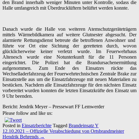
den Brand innerhalb weniger Minuten unter Kontrolle, sodass die
Halle umfangreich mit Überdrucklüftern belüftet werden konnte.
Danach wurde die Halle von weiteren Atemschutzgeräteträgern
mittels Wärmebildkamera auf weitere Glutnester abgesucht. Der
alarmierte Rettungsdienst betreute die betroffenen Anwohner und
führte vor Ort eine Sichtung der geretteten durch, wovon
glücklicherweise keiner verletzt wurde. Im Feuerwehrhaus
Altenesch wurde eine Notunterkunft für die 11 Personen
eingerichtet. Die Polizei hat die Brandursachenermittlung
aufgenommen. Zum Ende des Einsatzes rückte das
Wechselladerfahrzeug der Feuerwehrtechnischen Zentrale Brake zur
Einsatzstelle aus um die Einsatzfahrzeuge mit neuen Materialien zu
bestücken. Nachdem alle Einsatzfahrzeuge für den nächsten Einsatz
vorbereitet wurden konnten die letzten Einsatzkräfte den Einsatz um
9 Uhr beenden.
Bericht: Jendrik Meyer – Pressewart FF Lemwerder
Please follow and like us:
Posted in
Einsatzberichte
Tagged
Brandeinsatz Y
Post
12.10.2021 – Offizielle Verabschiedung von Ortsbrandmeister
navigation
Hendrik Behrends
→