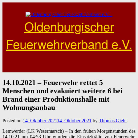
Skip
to
content
Oldenburgischer
Feuerwehrverband e.V.
14.10.2021 – Feuerwehr rettet 5
Menschen und evakuiert weitere 6 bei
Brand einer Produktionshalle mit
Wohnungsanbau
Posted on
14. Oktober 2021
14. Oktober 2021
by
Thomas Giehl
Lemwerder (LK Wesermarsch) – In den frühen Morgenstunden des
14.10.21 um 04:53 Uhr wurden die Einsatzkräfte von Feuerwehr,