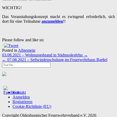
WICHTIG!
Das Veranstaltungskonzept macht es zwingend erforderlich, sich
dort für eine Teilnahme
anzumelden
!!
Please follow and like us:
Posted in
Allgemein
Post
03.08.2021 – Wohnungsbrand in Südmoslesfehn
→
navigation
←
07.08.2021 – Seilwindenschulung im Feuerwehrhaus Barßel
Kontakt
Anmelden
Registrieren
Cookie-Richtlinie (EU)
Copyright Oldenburgischer Feuerwehrverband e.V. 2026