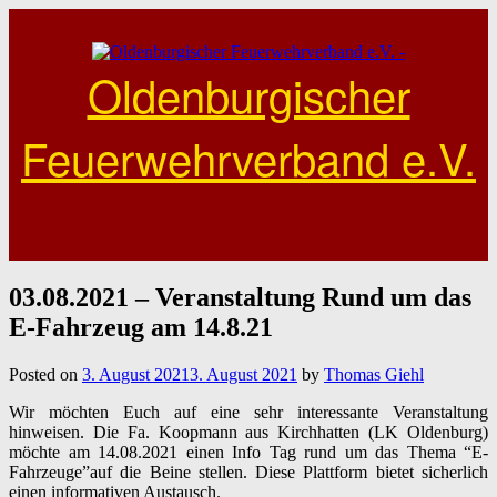
Skip
to
content
Oldenburgischer
Feuerwehrverband e.V.
03.08.2021 – Veranstaltung Rund um das
E-Fahrzeug am 14.8.21
Posted on
3. August 2021
3. August 2021
by
Thomas Giehl
Wir möchten Euch auf eine sehr interessante Veranstaltung
hinweisen. Die Fa. Koopmann aus Kirchhatten (LK Oldenburg)
möchte am 14.08.2021 einen Info Tag rund um das Thema “E-
Fahrzeuge”auf die Beine stellen. Diese Plattform bietet sicherlich
einen informativen Austausch.