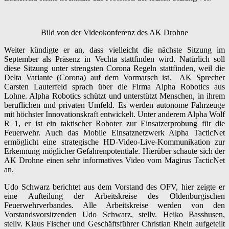
Bild von der Videokonferenz des AK Drohne
Weiter kündigte er an, dass vielleicht die nächste Sitzung im
September als Präsenz in Vechta stattfinden wird. Natürlich soll
diese Sitzung unter strengsten Corona Regeln stattfinden, weil die
Delta Variante (Corona) auf dem Vormarsch ist. AK Sprecher
Carsten Lauterfeld sprach über die Firma Alpha Robotics aus
Lohne. Alpha Robotics schützt und unterstützt Menschen, in ihrem
beruflichen und privaten Umfeld. Es werden autonome Fahrzeuge
mit höchster Innovationskraft entwickelt. Unter anderem Alpha Wolf
R 1, er ist ein taktischer Roboter zur Einsatzerprobung für die
Feuerwehr. Auch das Mobile Einsatznetzwerk Alpha TacticNet
ermöglicht eine strategische HD-Video-Live-Kommunikation zur
Erkennung möglicher Gefahrenpotentiale. Hierüber schaute sich der
AK Drohne einen sehr informatives Video vom Magirus TacticNet
an.
Udo Schwarz berichtet aus dem Vorstand des OFV, hier zeigte er
eine Aufteilung der Arbeitskreise des Oldenburgischen
Feuerwehrverbandes. Alle Arbeitskreise werden von den
Vorstandsvorsitzenden Udo Schwarz, stellv. Heiko Basshusen,
stellv. Klaus Fischer und Geschäftsführer Christian Rhein aufgeteilt