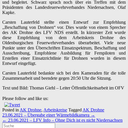
und begleitet. Schwarz sprach noch über ein Treffen mit dem
Präsidenten des Landesfeuerwehrverbandes Niedersachsen, Olaf
Kapke.
Carsten Lauterfeld stellte einen Entwurf zur Empfehlung
,,Beschaffung von Drohnen“ vor. Dies wurde von einem Sprecher
des AK Drohne des LFV NDS erstellt. In kürzester Zeit wurde
diese Empfehlung von dem Arbeitskreis Drohne des
Oldenburgischen Feuerwehrverbandes überarbeitet. Viele neue
Punkte unter den Überschriften Einsatzspektrum, Beschaffung und
Ausschreibung, Empfohlene Ausbildung für Fernpiloten und
Erstellen einer Einsatzrichtlinie für Drohnen wurden in diesem
Entwurf eingefügt.
Carsten Lauterfeld bedankte sich bei den Kameraden für die tolle
Zusammenarbeit und beendete gegen 20:50 Uhr die Sitzung.
Text und Bild: Thomas Giehl – Leiter Öffentlichkeitsarbeit im OFV
Please follow and like us:
Posted in
AK Drohne
,
Arbeitskreise
Tagged
AK Drohne
Post
23.06.2021 – Übergabe einer Wärmebildkamera
→
navigation
←
23.06.2021 – LFV Info – Ohne Dich ist es nicht Niedersachsen