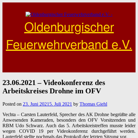
Skip
to
content
Oldenburgischer
Feuerwehrverband e.V.
23.06.2021 – Videokonferenz des
Arbeitskreises Drohne im OFV
Posted on
23. Juni 2021
5. Juli 2021
by
Thomas Giehl
Vechta – Carsten Lauterfeld, Sprecher des AK Drohne begrüßte alle
Anwesenden Kameraden, besonders den OFV Vorsitzenden und
RBM Udo Schwarz. Auch das 5. Arbeitskreistreffen musste leider
wegen COVID 19 per Videokonferenz durchgeführt werden.
Lauterfeld stellte nochmals das Protokoll der letzten Sitzung vor.