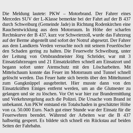
Die Meldung lautete: PKW – Motorbrand. Der Fahrer eines
Mercedes SUV der L-Klasse bemerkte bei der Fahrt auf der B 437
durch Schweiburg (Gemeinde Jade) in Richtung Rodenkirchen eine
Rauchentwicklung aus dem Motorraum. In Höhe der scharfen
Rechtskurve der B 437, kurz vor Schweierzoll, wurde das Fahrzeug
auf der Berme abgestellt und sofort der Notruf abgesetzt. Der Fahrer
aus dem Landkreis Verden versuchte noch mit seinem Feuerlöscher
den Schaden gering zu halten. Die Feuerwehr Schweiburg, unter
der Leitung von Ortsbrandmeister Jörg Schröder, war mit 3
Einsatzfahrzeugen und 21 Einsatzkräften schnell am Einsatzort und
begann sofort unter Atemschutz mit den Löscharbeiten. Mit
Mittelschaum konnte das Feuer im Motorraum und Tunnel schnell
gelöscht werden. Das Feuer hatte sich bereits über den Mitteltunnel
zum Gangknüppel ausgebreitet. Hier musste dann von den
Einsatzkräften Einiges entfernt werden, um an die Glutnester zu
gelangen und sie zu löschen. Vor Ort war hier zur Brandermittlung
und Verkehrsregelung auch die Polizei. Die Ursache vom Brand ist
unbekannt. Am PKW entstand ein Totalschaden in geschätzter Höhe
von ca. 50.000 Euro. Nach gut einer Stunde war der Einsatz für die
Feuerwehren beendet. Während der Arbeiten war die B 437
halbseitig gesperrt. Es bildete sich schnell ein Rückstau auf beiden
Seiten der Fahrbahn.