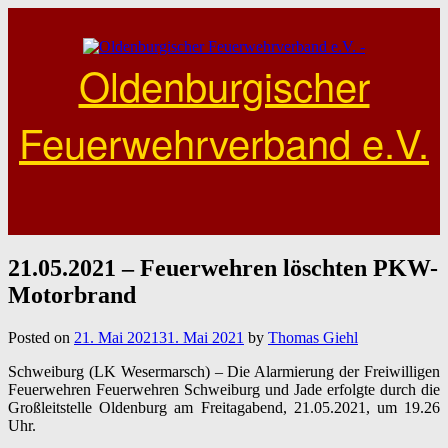
Skip
to
content
Oldenburgischer
Feuerwehrverband e.V.
21.05.2021 – Feuerwehren löschten PKW-
Motorbrand
Posted on
21. Mai 2021
31. Mai 2021
by
Thomas Giehl
Schweiburg (LK Wesermarsch) – Die Alarmierung der Freiwilligen
Feuerwehren Feuerwehren Schweiburg und Jade erfolgte durch die
Großleitstelle Oldenburg am Freitagabend, 21.05.2021, um 19.26
Uhr.