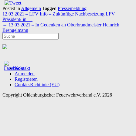
Posted in
Allgemein
Tagged
Pressemeldung
Post
12.03.2021 – LFV Info – Zukünftige Nachbesetzung LFV
navigation
Präsident/-in
→
←
13.03.2021 – In Gedenken an Oberbrandmeister Heinrich
Brengelmann
Kontakt
Anmelden
Registrieren
Cookie-Richtlinie (EU)
Copyright Oldenburgischer Feuerwehrverband e.V. 2026