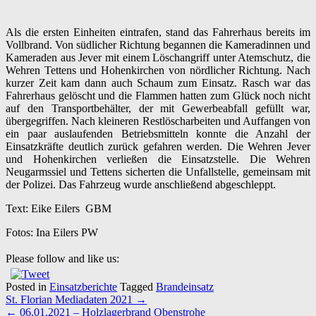
Als die ersten Einheiten eintrafen, stand das Fahrerhaus bereits im
Vollbrand. Von südlicher Richtung begannen die Kameradinnen und
Kameraden aus Jever mit einem Löschangriff unter Atemschutz, die
Wehren Tettens und Hohenkirchen von nördlicher Richtung. Nach
kurzer Zeit kam dann auch Schaum zum Einsatz. Rasch war das
Fahrerhaus gelöscht und die Flammen hatten zum Glück noch nicht
auf den Transportbehälter, der mit Gewerbeabfall gefüllt war,
übergegriffen. Nach kleineren Restlöscharbeiten und Auffangen von
ein paar auslaufenden Betriebsmitteln konnte die Anzahl der
Einsatzkräfte deutlich zurück gefahren werden. Die Wehren Jever
und Hohenkirchen verließen die Einsatzstelle. Die Wehren
Neugarmssiel und Tettens sicherten die Unfallstelle, gemeinsam mit
der Polizei. Das Fahrzeug wurde anschließend abgeschleppt.
Text: Eike Eilers GBM
Fotos: Ina Eilers PW
Please follow and like us:
Posted in
Einsatzberichte
Tagged
Brandeinsatz
Post
St. Florian Mediadaten 2021
→
navigation
←
06.01.2021 – Holzlagerbrand Obenstrohe