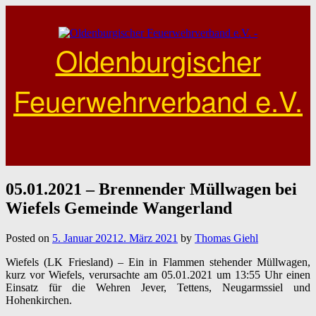
Skip
to
content
Oldenburgischer
Feuerwehrverband e.V.
05.01.2021 – Brennender Müllwagen bei
Wiefels Gemeinde Wangerland
Posted on
5. Januar 2021
2. März 2021
by
Thomas Giehl
Wiefels (LK Friesland) – Ein in Flammen stehender Müllwagen,
kurz vor Wiefels, verursachte am 05.01.2021 um 13:55 Uhr einen
Einsatz für die Wehren Jever, Tettens, Neugarmssiel und
Hohenkirchen.