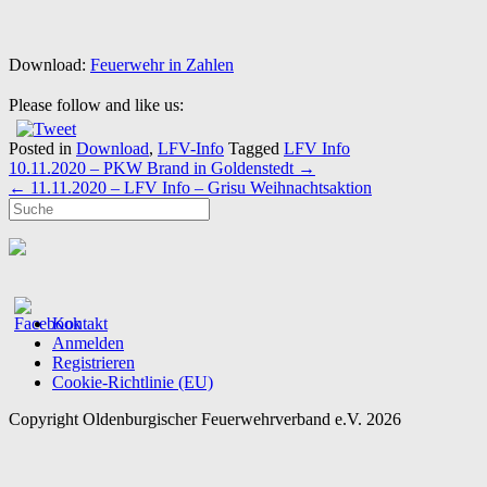
Download:
Feuerwehr in Zahlen
Please follow and like us:
Posted in
Download
,
LFV-Info
Tagged
LFV Info
Post
10.11.2020 – PKW Brand in Goldenstedt
→
navigation
←
11.11.2020 – LFV Info – Grisu Weihnachtsaktion
Kontakt
Anmelden
Registrieren
Cookie-Richtlinie (EU)
Copyright Oldenburgischer Feuerwehrverband e.V. 2026