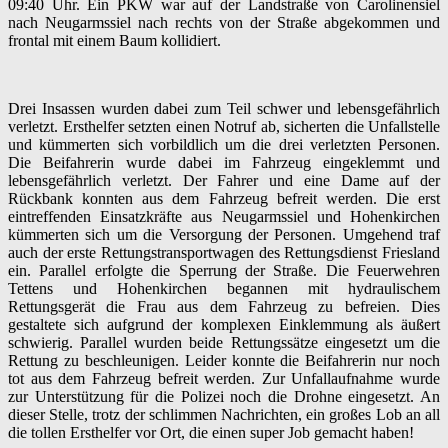
09:40 Uhr. Ein PKW war auf der Landstraße von Carolinensiel
nach Neugarmssiel nach rechts von der Straße abgekommen und
frontal mit einem Baum kollidiert.
Drei Insassen wurden dabei zum Teil schwer und lebensgefährlich
verletzt. Ersthelfer setzten einen Notruf ab, sicherten die Unfallstelle
und kümmerten sich vorbildlich um die drei verletzten Personen.
Die Beifahrerin wurde dabei im Fahrzeug eingeklemmt und
lebensgefährlich verletzt. Der Fahrer und eine Dame auf der
Rückbank konnten aus dem Fahrzeug befreit werden. Die erst
eintreffenden Einsatzkräfte aus Neugarmssiel und Hohenkirchen
kümmerten sich um die Versorgung der Personen. Umgehend traf
auch der erste Rettungstransportwagen des Rettungsdienst Friesland
ein. Parallel erfolgte die Sperrung der Straße. Die Feuerwehren
Tettens und Hohenkirchen begannen mit hydraulischem
Rettungsgerät die Frau aus dem Fahrzeug zu befreien. Dies
gestaltete sich aufgrund der komplexen Einklemmung als äußert
schwierig. Parallel wurden beide Rettungssätze eingesetzt um die
Rettung zu beschleunigen. Leider konnte die Beifahrerin nur noch
tot aus dem Fahrzeug befreit werden. Zur Unfallaufnahme wurde
zur Unterstützung für die Polizei noch die Drohne eingesetzt. An
dieser Stelle, trotz der schlimmen Nachrichten, ein großes Lob an all
die tollen Ersthelfer vor Ort, die einen super Job gemacht haben!