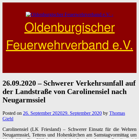
Skip
to
content
Oldenburgischer
Feuerwehrverband e.V.
26.09.2020 – Schwerer Verkehrsunfall auf
der Landstraße von Carolinensiel nach
Neugarmssiel
Posted on
26. September 2020
29. September 2020
by
Thomas
Giehl
Carolinensiel (LK Friesland) – Schwerer Einsatz für die Wehren
Neugarmssiel, Tettens und Hohenkirchen am Samstagvormittag um