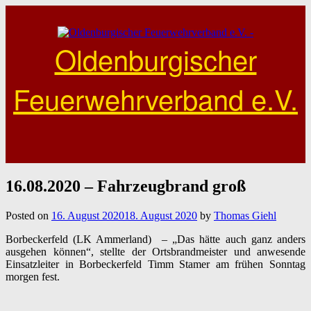
Skip
to
content
Oldenburgischer
Feuerwehrverband e.V.
16.08.2020 – Fahrzeugbrand groß
Posted on
16. August 2020
18. August 2020
by
Thomas Giehl
Borbeckerfeld (LK Ammerland) – „Das hätte auch ganz anders
ausgehen können“, stellte der Ortsbrandmeister und anwesende
Einsatzleiter in Borbeckerfeld Timm Stamer am frühen Sonntag
morgen fest.