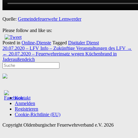
Quelle:
Gemeindefeuerwehr Lemwerder
Please follow and like us:
Posted in
Online-Dienste
Tagged
Digitaler Dienst
Post
20.07.2020 – LFV Info – Zukünftige Veranstaltungen des LFV
→
navigation
←
20.07.2020 – Feuerwehreinsatz wegen Küchenbrand in
Jaderaußendeich
Kontakt
Anmelden
Registrieren
Cookie-Richtlinie (EU)
Copyright Oldenburgischer Feuerwehrverband e.V. 2026