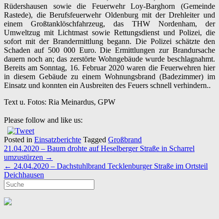
Rüdershausen sowie die Feuerwehr Loy-Barghorn (Gemeinde
Rastede), die Berufsfeuerwehr Oldenburg mit der Drehleiter und
einem Großtanklöschfahrzeug, das THW Nordenham, der
Umweltzug mit Lichtmast sowie Rettungsdienst und Polizei, die
sofort mit der Brandermittlung begann. Die Polizei schätzte den
Schaden auf 500 000 Euro. Die Ermittlungen zur Brandursache
dauern noch an; das zerstörte Wohngebäude wurde beschlagnahmt.
Bereits am Sonntag, 16. Februar 2020 waren die Feuerwehren hier
in diesem Gebäude zu einem Wohnungsbrand (Badezimmer) im
Einsatz und konnten ein Ausbreiten des Feuers schnell verhindern..
Text u. Fotos: Ria Meinardus, GPW
Please follow and like us:
Posted in
Einsatzberichte
Tagged
Großbrand
Post
21.04.2020 – Baum drohte auf Heselberger Straße in Scharrel
navigation
umzustürzen
→
←
24.04.2020 – Dachstuhlbrand Tecklenburger Straße im Ortsteil
Deichhausen