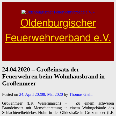
Skip
to
content
Oldenburgischer
Feuerwehrverband e.V.
24.04.2020 – Großeinsatz der
Feuerwehren beim Wohnhausbrand in
Großenmeer
Posted on
24. April 2020
8. Mai 2020
by
Thomas Giehl
Großenmeer (LK Wesermarsch) – Zu einem schweren
Brandeinsatz mit Menschenrettung in einem Wohngebäude des
Schlachtereibetriebes Hohn in der Gildestraße in Großenmeer (LK