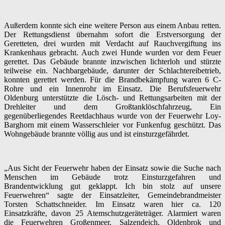
Außerdem konnte sich eine weitere Person aus einem Anbau retten.
Der Rettungsdienst übernahm sofort die Erstversorgung der
Geretteten, drei wurden mit Verdacht auf Rauchvergiftung ins
Krankenhaus gebracht. Auch zwei Hunde wurden vor dem Feuer
gerettet. Das Gebäude brannte inzwischen lichterloh und stürzte
teilweise ein. Nachbargebäude, darunter der Schlachtereibetrieb,
konnten gerettet werden. Für die Brandbekämpfung waren 6 C-
Rohre und ein Innenrohr im Einsatz. Die Berufsfeuerwehr
Oldenburg unterstützte die Lösch- und Rettungsarbeiten mit der
Drehleiter und dem Großtanklöschfahrzeug, Ein
gegenüberliegendes Reetdachhaus wurde von der Feuerwehr Loy-
Barghorn mit einem Wasserschleier vor Funkenfug geschützt. Das
Wohngebäude brannte völlig aus und ist einsturzgefährdet.
„Aus Sicht der Feuerwehr haben der Einsatz sowie die Suche nach
Menschen im Gebäude trotz Einsturzgefahren und
Brandentwicklung gut geklappt. Ich bin stolz auf unsere
Feuerwehren“ sagte der Einsatzleiter, Gemeindebrandmeister
Torsten Schattschneider. Im Einsatz waren hier ca. 120
Einsatzkräfte, davon 25 Atemschutzgeräteträger. Alarmiert waren
die Feuerwehren Großenmeer, Salzendeich, Oldenbrok und