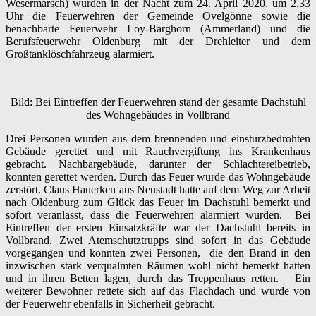
Wesermarsch) wurden in der Nacht zum 24. April 2020, um 2,33
Uhr die Feuerwehren der Gemeinde Ovelgönne sowie die
benachbarte Feuerwehr Loy-Barghorn (Ammerland) und die
Berufsfeuerwehr Oldenburg mit der Drehleiter und dem
Großtanklöschfahrzeug alarmiert.
Bild: Bei Eintreffen der Feuerwehren stand der gesamte Dachstuhl
des Wohngebäudes in Vollbrand
Drei Personen wurden aus dem brennenden und einsturzbedrohten
Gebäude gerettet und mit Rauchvergiftung ins Krankenhaus
gebracht. Nachbargebäude, darunter der Schlachtereibetrieb,
konnten gerettet werden. Durch das Feuer wurde das Wohngebäude
zerstört. Claus Hauerken aus Neustadt hatte auf dem Weg zur Arbeit
nach Oldenburg zum Glück das Feuer im Dachstuhl bemerkt und
sofort veranlasst, dass die Feuerwehren alarmiert wurden. Bei
Eintreffen der ersten Einsatzkräfte war der Dachstuhl bereits in
Vollbrand. Zwei Atemschutztrupps sind sofort in das Gebäude
vorgegangen und konnten zwei Personen, die den Brand in den
inzwischen stark verqualmten Räumen wohl nicht bemerkt hatten
und in ihren Betten lagen, durch das Treppenhaus retten. Ein
weiterer Bewohner rettete sich auf das Flachdach und wurde von
der Feuerwehr ebenfalls in Sicherheit gebracht.