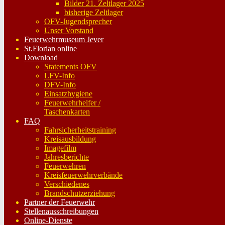
Bilder 21. Zeltlager 2025
bisherige Zeltlager
OFV-Jugendsprecher
Unser Vorstand
Feuerwehrmuseum Jever
St.Florian online
Download
Statements OFV
LFV-Info
DFV-Info
Einsatzhygiene
Feuerwehrhelfer /
Taschenkarten
FAQ
Fahrsicherheitstraining
Kreisausbildung
Imagefilm
Jahresberichte
Feuerwehren
Kreisfeuerwehrverbände
Verschiedenes
Brandschutzerziehung
Partner der Feuerwehr
Stellenausschreibungen
Online-Dienste