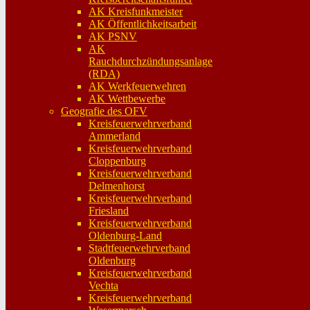
AK Kreisfunkmeister
AK Öffentlichkeitsarbeit
AK PSNV
AK
Rauchdurchzündungsanlage
(RDA)
AK Werkfeuerwehren
AK Wettbewerbe
Geografie des OFV
Kreisfeuerwehrverband
Ammerland
Kreisfeuerwehrverband
Cloppenburg
Kreisfeuerwehrverband
Delmenhorst
Kreisfeuerwehrverband
Friesland
Kreisfeuerwehrverband
Oldenburg-Land
Stadtfeuerwehrverband
Oldenburg
Kreisfeuerwehrverband
Vechta
Kreisfeuerwehrverband