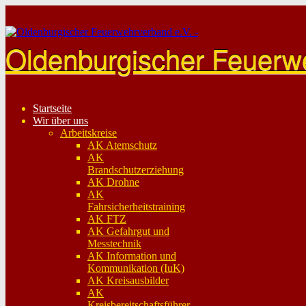
Skip
to
content
Oldenburgischer Feuerw
Startseite
Wir über uns
Arbeitskreise
AK Atemschutz
AK
Brandschutzerziehung
AK Drohne
AK
Fahrsicherheitstraining
AK FTZ
AK Gefahrgut und
Messtechnik
AK Information und
Kommunikation (IuK)
AK Kreisausbilder
AK
Kreisbereitschaftsführer