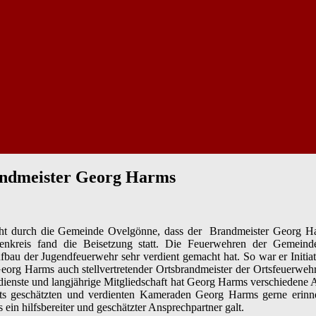
andmeister Georg Harms
ht durch die Gemeinde Ovelgönne, dass der Brandmeister Georg Har
nkreis fand die Beisetzung statt. Die Feuerwehren der Gemeinde
au der Jugendfeuerwehr sehr verdient gemacht hat. So war er Initia
Georg Harms auch stellvertretender Ortsbrandmeister der Ortsfeuerweh
Verdienste und langjährige Mitgliedschaft hat Georg Harms verschied
its geschätzten und verdienten Kameraden Georg Harms gerne erinne
 ein hilfsbereiter und geschätzter Ansprechpartner galt.