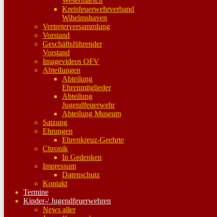
Wesermarsch
Kreisfeuerwehrverband
Wihelmshaven
Vertreterversammlung
Vorstand
Geschäftsführender
Vorstand
Imagevideos OFV
Abteilungen
Abteilung
Ehrenmitglieder
Abteilung
Jugendfeuerwehr
Abteilung Museum
Satzung
Ehrungen
Ehrenkreuz-Geehrte
Chronik
In Gedenken
Impressum
Datenschutz
Kontakt
Termine
Kinder-/ Jugendfeuerwehren
News aller