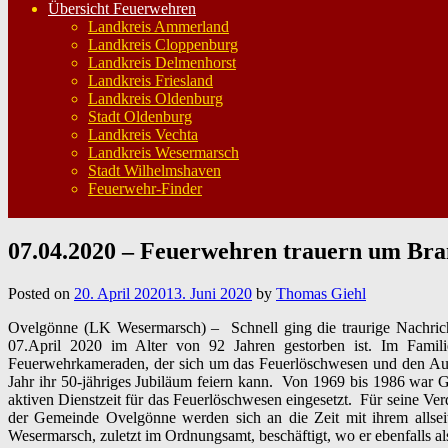
Übersicht Feuerwehren
Landkreis Ammerland
Landkreis Cloppenburg
Landkreis Delmenhorst
Landkreis Friesland
Landkreis Oldenburg
Stadt Oldenburg
Landkreis Vechta
Landkreis Wesermarsch
Stadt Wilhelmshaven
Feuerwehr-Finder
07.04.2020 – Feuerwehren trauern um Br
Posted on
20. April 2020
13. Juni 2020
by
Thomas Giehl
Ovelgönne (LK Wesermarsch) – Schnell ging die traurige Nachric
07.April 2020 im Alter von 92 Jahren gestorben ist.
Im Familie
Feuerwehrkameraden, der sich um das Feuerlöschwesen und den Aufb
Jahr ihr 50-jähriges Jubiläum feiern kann. Von 1969 bis 1986 war 
aktiven Dienstzeit für das Feuerlöschwesen eingesetzt. Für seine 
der Gemeinde Ovelgönne werden sich an die Zeit mit ihrem allse
Wesermarsch, zuletzt im Ordnungsamt, beschäftigt, wo er ebenfalls als