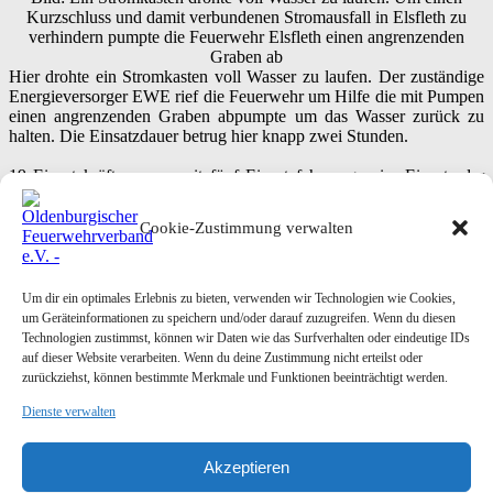
Kurzschluss und damit verbundenen Stromausfall in Elsfleth zu
verhindern pumpte die Feuerwehr Elsfleth einen angrenzenden
Graben ab
Hier drohte ein Stromkasten voll Wasser zu laufen. Der zuständige
Energieversorger EWE rief die Feuerwehr um Hilfe die mit Pumpen
einen angrenzenden Graben abpumpte um das Wasser zurück zu
halten. Die Einsatzdauer betrug hier knapp zwei Stunden.
19 Einsatzkräfte waren mit fünf Einsatzfahrzeugen im Einsatz der
von Ortsbrandmeister Andreas Schinke geleitet wurde.
Text: Stefan Wilken – Stadtpressewart FF Elsfleth
Cookie-Zustimmung verwalten
Bilder: Andreas Schinke – Ortsbrandmeister FF Elsfleth
Please follow and like us:
Um dir ein optimales Erlebnis zu bieten, verwenden wir Technologien wie Cookies,
Posted in
Einsatzberichte
Tagged
Technische Hilfeleistung
um Geräteinformationen zu speichern und/oder darauf zuzugreifen. Wenn du diesen
Post navigation
Technologien zustimmst, können wir Daten wie das Surfverhalten oder eindeutige IDs
22.02.2020 – Jahreshauptversammlung der JF-Lohne
→
auf dieser Website verarbeiten. Wenn du deine Zustimmung nicht erteilst oder
←
24.02.2020 – Jahreshauptversammlung der Feuerwehr
zurückziehst, können bestimmte Merkmale und Funktionen beeinträchtigt werden.
Neuenkruge-Borbeck
Dienste verwalten
Akzeptieren