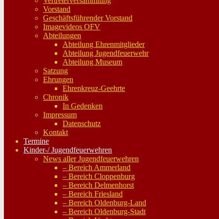
Vertreterversammlung
Vorstand
Geschäftsführender Vorstand
Imagevideos OFV
Abteilungen
Abteilung Ehrenmitglieder
Abteilung Jugendfeuerwehr
Abteilung Museum
Satzung
Ehrungen
Ehrenkreuz-Geehrte
Chronik
In Gedenken
Impressum
Datenschutz
Kontakt
Termine
Kinder-/ Jugendfeuerwehren
News aller Jugendfeuerwehren
– Bereich Ammerland
– Bereich Cloppenburg
– Bereich Delmenhorst
– Bereich Friesland
– Bereich Oldenburg-Land
– Bereich Oldenburg-Stadt