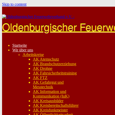
Skip to content
Oldenburgischer Feuerw
Startseite
Wir über uns
Arbeitskreise
AK Atemschutz
AK Brandschutzerziehung
AK Drohne
AK Fahrsicherheitstraining
AK FTZ
AK Gefahrgut und
Messtechnik
AK Information und
Kommunikation (IuK)
AK Kreisausbilder
AK Kreisbereitschaftsführer
AK Kreisfunkmeister
AK Öffentlichkeitsarbeit