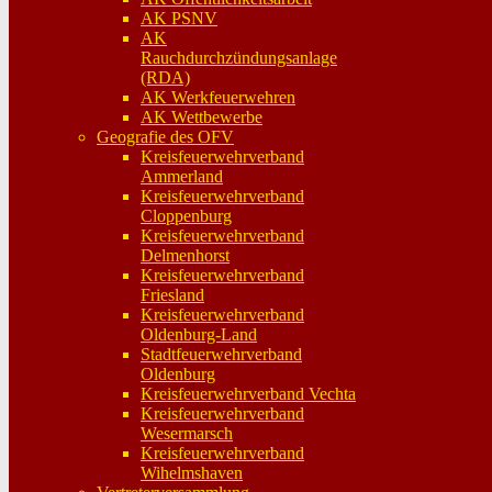
AK PSNV
AK
Rauchdurchzündungsanlage
(RDA)
AK Werkfeuerwehren
AK Wettbewerbe
Geografie des OFV
Kreisfeuerwehrverband
Ammerland
Kreisfeuerwehrverband
Cloppenburg
Kreisfeuerwehrverband
Delmenhorst
Kreisfeuerwehrverband
Friesland
Kreisfeuerwehrverband
Oldenburg-Land
Stadtfeuerwehrverband
Oldenburg
Kreisfeuerwehrverband Vechta
Kreisfeuerwehrverband
Wesermarsch
Kreisfeuerwehrverband
Wihelmshaven