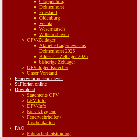
Cloppenburg
Delmenhorst
Friesland
Oldenburg
Vechta
Wesermarsch
Wilhelmshaven
OFV-Zeltlager
Aktuelle Lagernews aus
Delmenhorst 2025
Bilder 21. Zeltlager 2025
bisherige Zeltlager
OFV-Jugendsprecher
Unser Vorstand
Feuerwehrmuseum Jever
St.Florian online
Download
Statements OFV
LFV-Info
DFV-Info
Einsatzhygiene
Feuerwehrhelfer /
Taschenkarten
FAQ
Fahrsicherheitstraining