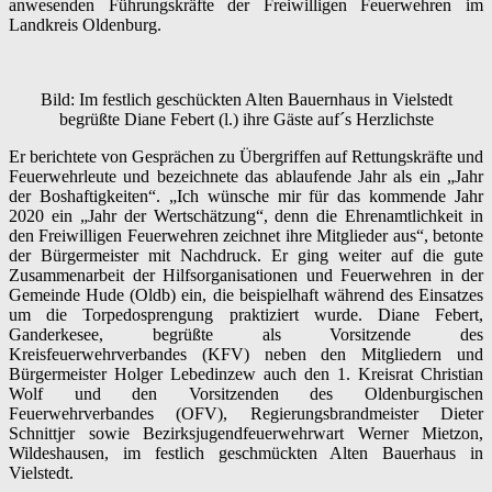
anwesenden Führungskräfte der Freiwilligen Feuerwehren im
Landkreis Oldenburg.
Bild: Im festlich geschückten Alten Bauernhaus in Vielstedt
begrüßte Diane Febert (l.) ihre Gäste auf´s Herzlichste
Er berichtete von Gesprächen zu Übergriffen auf Rettungskräfte und
Feuerwehrleute und bezeichnete das ablaufende Jahr als ein „Jahr
der Boshaftigkeiten“. „Ich wünsche mir für das kommende Jahr
2020 ein „Jahr der Wertschätzung“, denn die Ehrenamtlichkeit in
den Freiwilligen Feuerwehren zeichnet ihre Mitglieder aus“, betonte
der Bürgermeister mit Nachdruck. Er ging weiter auf die gute
Zusammenarbeit der Hilfsorganisationen und Feuerwehren in der
Gemeinde Hude (Oldb) ein, die beispielhaft während des Einsatzes
um die Torpedosprengung praktiziert wurde. Diane Febert,
Ganderkesee, begrüßte als Vorsitzende des
Kreisfeuerwehrverbandes (KFV) neben den Mitgliedern und
Bürgermeister Holger Lebedinzew auch den 1. Kreisrat Christian
Wolf und den Vorsitzenden des Oldenburgischen
Feuerwehrverbandes (OFV), Regierungsbrandmeister Dieter
Schnittjer sowie Bezirksjugendfeuerwehrwart Werner Mietzon,
Wildeshausen, im festlich geschmückten Alten Bauerhaus in
Vielstedt.