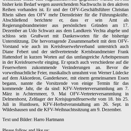
bisher kein Bedarf wegen ausreichendem Nachwuchs in den aktiven
Reihen vorhanden ist. Er und der OFV-Geschäftsführer Christian
Rhein sähen den OFV mehr Dienstleister für die Führungskräfte.
Abschließend berichtete er, dass er sein Amt als
Regierungsbrandmeister aus persönlichen Gründen am 17.
Dezember an Udo Schwarz aus dem Landkreis Vechta abgebe und
schloss sein Grußwort mit Dankesworten für die bisherige
Unterstützung. Die hervorragende Zusammenarbeit mit dem OFV-
Vorstand wie auch im Kreisfeuerwehrverband unterstrich auch
Diane Febert und der stellvertretende Kreisbrandmeister Frank
Hattendorf in kurzen Worten auf das umfangreiche Arbeitspensum
in der Kreisfeuerwehr einging. Er sprach auch verschiedene auf die
Feuerwehren zukommende Veränderungen an. Bevor die
vorweihnachtliche Feier, musikalisch umrahmt von Werner Lüdecke
auf dem Akkordeon, Ganderkesee, mit einem gemeinsamen Essen
begann, nannte die Vorsitzende von einige Termin für das
kommende Jahr, die da sind: KFV-Vertreterversammlung am 7.
März in Achternmeer, 9. Mai OFV-Vertreterversammlung in
Delmenhorst, Zeltlager der Kreisjugendfeuerwehr vom 18. bis 25.
Juli in Huntlosen, KFV-Herbstveranstaltung am 26. Sept. in
Wildeshausen und die KFV-Weihnachtssitzung am 9. Dezember.
Text und Bilder: Harro Hartmann
Please follow and like us: