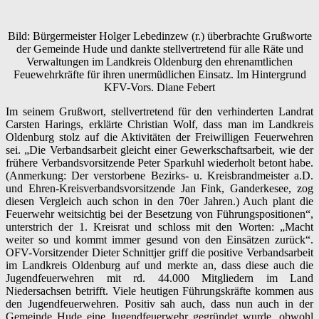
Bild: Bürgermeister Holger Lebedinzew (r.) überbrachte Grußworte
der Gemeinde Hude und dankte stellvertretend für alle Räte und
Verwaltungen im Landkreis Oldenburg den ehrenamtlichen
Feuewehrkräfte für ihren unermüdlichen Einsatz. Im Hintergrund
KFV-Vors. Diane Febert
Im seinem Grußwort, stellvertretend für den verhinderten Landrat
Carsten Harings, erklärte Christian Wolf, dass man im Landkreis
Oldenburg stolz auf die Aktivitäten der Freiwilligen Feuerwehren
sei. „Die Verbandsarbeit gleicht einer Gewerkschaftsarbeit, wie der
frühere Verbandsvorsitzende Peter Sparkuhl wiederholt betont habe.
(Anmerkung: Der verstorbene Bezirks- u. Kreisbrandmeister a.D.
und Ehren-Kreisverbandsvorsitzende Jan Fink, Ganderkesee, zog
diesen Vergleich auch schon in den 70er Jahren.) Auch plant die
Feuerwehr weitsichtig bei der Besetzung von Führungspositionen“,
unterstrich der 1. Kreisrat und schloss mit den Worten: „Macht
weiter so und kommt immer gesund von den Einsätzen zurück“.
OFV-Vorsitzender Dieter Schnittjer griff die positive Verbandsarbeit
im Landkreis Oldenburg auf und merkte an, dass diese auch die
Jugendfeuerwehren mit rd. 44.000 Mitgliedern im Land
Niedersachsen betrifft. Viele heutigen Führungskräfte kommen aus
den Jugendfeuerwehren. Positiv sah auch, dass nun auch in der
Gemeinde Hude eine Jugendfeuerwehr gegründet wurde, obwohl